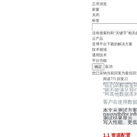
正序浏览
新窗
关闭
标签
没有搜索到和“关键字”相关
云产品
亚博平台下载的解决方案
技术领域
通用技术
平台功能
取消
您已采纳当前回复为最佳回
阅读
755
回复
22
[技术干货] 华为云gaussdb(for in
“你们的数据库
“能不能满足我
“和其他数据库
......
客户在使用数
本文从测试方
gaussdb(fo
测试结果显示，gaus
写入性能、更
1.1 资源配置