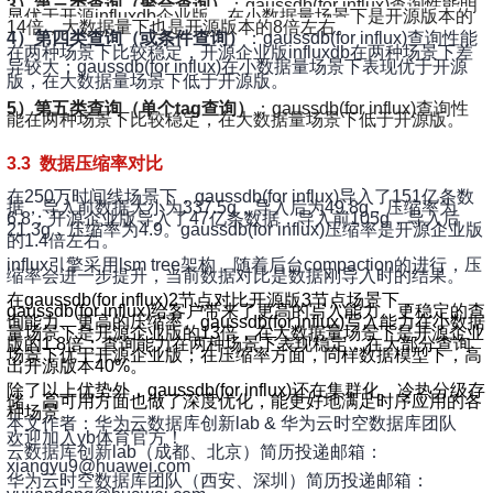
3）第三类查询（聚合查询）
：gaussdb(for influx)查询性能明
显优于开源influxdb企业版，在小数据量场景下是开源版本的
14倍，大数据量下也是开源版本的8倍左右。
4）第四类查询（或条件查询）
：gaussdb(for influx)查询性能
在两种场景下比较稳定，开源企业版influxdb在两种场景下差
异较大；gaussdb(for influx)在小数据量场景下表现优于开源
版，在大数据量场景下低于开源版。
5）第五类查询（单个tag查询）
：gaussdb(for influx)查询性
能在两种场景下比较稳定，在大数据量场景下低于开源版。
3.3 数据压缩率对比
在250万时间线场景下，gaussdb(for influx)导入了151亿条数
据，导入前数据大小为337.5g，导入后为49.8g，压缩率为
6.8；开源企业版导入了47亿条数据，导入前105g，导入后
21.3g，压缩率为4.9。gaussdb(for influx)压缩率是开源企业版
的1.4倍左右。
influx引擎采用lsm tree架构，随着后台compaction的进行，压
缩率会进一步提升，当前数据对比是数据刚导入时的结果。
在gaussdb(for influx)2节点对比开源版3节点场景下，
gaussdb(for influx)给客户带来了更高的写入能力、更稳定的查
询能力、更高的压缩率。gaussdb(for influx)写入能力在小数据
量场景下是开源企业版的13倍，在大数据量场景下是开源企业
版的1.8倍；查询能力在两种场景下表现稳定，在大部分查询
场景下优于开源企业版；在压缩率方面，同样数据模型下，高
出开源版本40%。
除了以上优势外，gaussdb(for influx)还在集群化、冷热分级存
储、高可用方面也做了深度优化，能更好地满足时序应用的各
种场景。
本文作者：华为云数据库创新lab & 华为云时空数据库团队
欢迎加入yb体育官方！
云数据库创新lab（成都、北京）简历投递邮箱：
xiangyu9@huawei.com
华为云时空数据库团队（西安、深圳）简历投递邮箱：