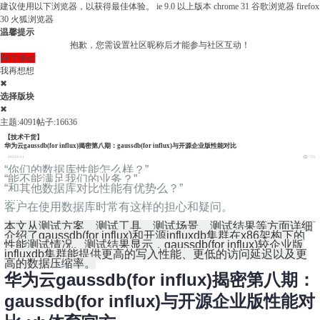
建议使用以下浏览器，以获得最佳体验。
ie 9.0 以上版本
chrome 31 谷歌浏览器
firefox
30 火狐浏览器
温馨提示
抱歉，您需设置社区昵称后才能参与社区互动！
前往修改
我再想想
✖
选择版块
✖
主题:4091
帖子:16636
【技术干货】
华为云gaussdb(for influx)揭密第八期：gaussdb(for influx)与开源企业版性能对比
2022/5/11
755
“你们的数据库性能怎么样？”
“能不能满足我们的业务？”
“和其他数据库对比性能有优势么？”
......
客户在使用数据库时常有这样的担心和疑问。
本文从测试方案、测试工具、测试场景、测试结果等方面详细
介绍了gaussdb(for influx)和开源influxdb集群在x86架构下的
性能测试情况。测试结果显示，gaussdb(for influx)较
企业版
influxdb集群能提供更高的写入性能、更低的访问延迟以及更
高的数据压缩率。
华为云gaussdb(for influx)揭密第八期：
gaussdb(for influx)与开源企业版性能对