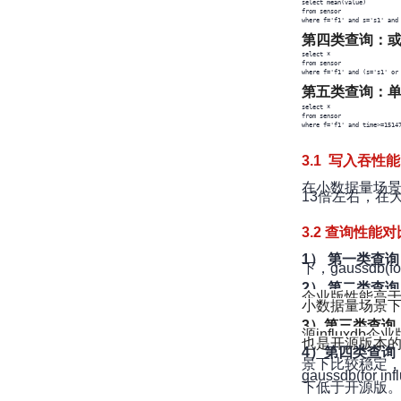
select mean(value) 

from sensor 

where f='f1' and s='s1' and
第四类查询：
select * 

from sensor 

where f='f1' and (s='s1' or
第五类查询：单
select * 

from sensor 

where f='f1' and time>=1514
3.1 写入吞性
在小数据量场景下，g
13倍左右，在
3.2 查询性能对
1） 第一类查询
下，gaussdb(
2） 第二类查询（
企业版性能高于gaus
小数据量场景
3）第三类查询
源influxd
也是开源版本的
4）第四类查询
景下比较稳定，开
gaussdb(f
下低于开源版