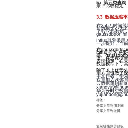
5）第五类查询
景下比较稳定
3.3 数据压缩
在250万时间线场
前数据大小为33
了47亿条数据，
gaussdb(fo
influx引擎采
一步提升，当
在gaussdb(fo
influx)
率。gaussdb
倍，在大数据量
表现稳定，在
数据模型下，高
除了以上优势外，g
用方面也做了
本文作者：华为
欢迎加入yb体
云数据库创新l
xiangyu9@hua
华为云时空数
yujiandong@h
标签：
分享文章到朋友圈
分享文章到微博
复制链接到剪贴板