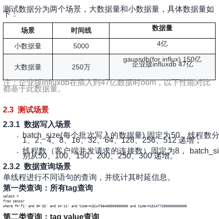
测试数据分为两个场景，大数据量和小数据量，具体数据量如
下：
数据量
场景
时间线
4亿
小数据量
5000
gaussdb(for influx) 150亿
企业版influxdb 47亿
大数据量
250万
注：企业版influxdb在插入到47亿数据时oom，以下性能对比
都基于此数据量。
2.3 测试场景
2.3.1 数据写入场景
batch_size(每个批次写入的数据量) 固定为50，线程数
1、2、4、8、16、32、64、128、256、512 递增；
线程数（客户端并发请求的连接数）固定为8， batch_si
别从50、100、150、200、250、300 递增。
2.3.2 数据查询场景
单线程进行不同语句的查询，并统计其时延信息。
第一类查询：所有tag查询
select * 

from sensor 

where f='f1' and d='d2' and s='s1' and time>=1514768400000000000 and time<=1514772000000000000
第二类查询：tag value查询