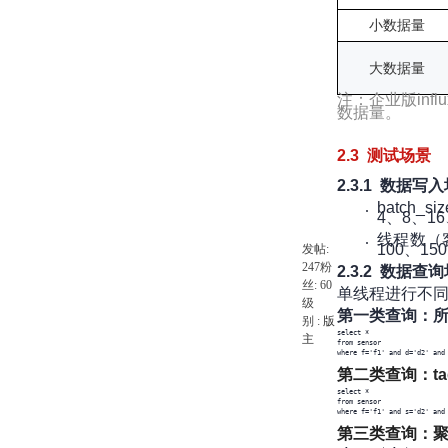
小数据量
大数据量
注：企业版inf
数据量。
2.3 测试场景
2.3.1 数据写
batch
4、8、16
线程数（客
100、15
发帖:
247
粉
2.3.2 数据查
丝:
60
单线程进行不
级
第一类查询：所
别 :
版
select * 

主
from sensor 

where f='f1' and d='d2' and
第二类查询：tag
select * 

from sensor 

where f='f1' and s='d2' and
第三类查询：