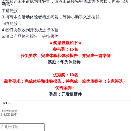
2.如您还未申请成为体验官，请点击
链接先
申请成为体验官，再参与活
动哦~
申请链接：
3.填写本次活动体验者筛选问卷，等待小助手入选拉群。
问卷链接
：
4
.签订协议收到开发板进行体验
5
.输出产品体验报告
，
等待领奖
☆奖励设置如下☆
参与奖：
1
5名
获奖
要求：
完成体验和体验报告，并完成一篇案例
奖励：华为
体脂称
优秀奖：
1
0名
获奖
要求：
完成体验和体验报告，并完成一篇
优质
案例
（
专家评选
）
优秀案例：
奖品：
开发板硬件
回复
（
1
）
0
0
2022/5/29 08:04
没有参加这个活动嘛
上划加载中