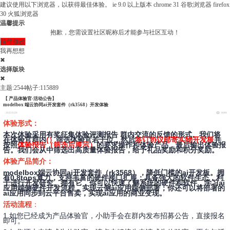
建议使用以下浏览器，以获得最佳体验。
ie 9.0 以上版本
chrome 31 谷歌浏览器
firefox
30 火狐浏览器
温馨提示
抱歉，您需设置社区昵称后才能参与社区互动！
前往修改
我再想想
✖
选择版块
✖
主题:2544
帖子:115889
【 产品体验官-活动公告】
modelbox 端云协同ai开发套件（rk3568）开发体验
2022/5/20
1888
体验形式：
本次体验采用有奖征集体验评测报告 群内交流的反馈的形式。我们将
在
体验官群内
(
）
筛选体验官若干位，然后
签订协议邮寄实物开发板
并
按照
体验报告（筛选后展示）
的要求操作和体验产品，最后输出体验报
告。我们会从中筛选出高质量体验报告，给予礼品奖励和积分奖励。
体验产品简介：
modelbox
端云协同
ai开发套件（rk3568），降低门槛的ai开发板。拥
有0.8tops算力，支持丰富的硬件接口扩展；具备强大的软件生态，利
于进行开发研究。拥有它，你可以快速了解系统的硬件和软件，学习ai
应用端侧硬件
开发流程，实现云侧ai
应用端侧部署
；你还可以将部署的
ai应用同步到云平台售卖，实现ai应用的商业变现。
活动流程
：
1.如您已经成为产品体验官，小助手会在群内发布招募公告，直接报名
即可。