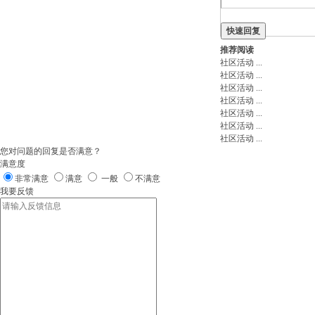
快速回复
即注册
推荐阅读
社区活动
...
社区活动
...
社区活动
...
社区活动
...
社区活动
...
社区活动
...
社区活动
...
您对问题的回复是否满意？
满意度
非常满意
满意
一般
不满意
我要反馈