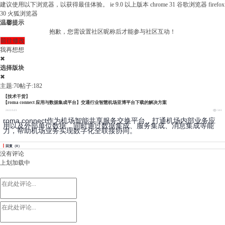
建议使用以下浏览器，以获得最佳体验。
ie 9.0 以上版本
chrome 31 谷歌浏览器
firefox
30 火狐浏览器
温馨提示
抱歉，您需设置社区昵称后才能参与社区互动！
前往修改
我再想想
✖
选择版块
✖
主题:70
帖子:182
【技术干货】
【roma connect 应用与数据集成平台】交通行业智慧机场亚博平台下载的解决方案
2022/5/23
503
roma connect作为机场智能共享服务交换平台，打通机场内部业务应
用以及外部单位数据，同时通过数据集成、服务集成、消息集成等能
力，帮助机场业务实现数字化全联接协同。
回复
（
0
）
没有评论
上划加载中