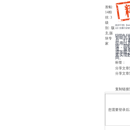
发帖:
14
粉
丝:
3
级
[技术干货] 【ro
别 :
版
台】交通行业智
主
,版
roma 
智能共
块专
台，打
应用以
家
据，同
成、服
成等能
务实现
同。
标签：
分享文章
分享文章
复制链接
您需要登录后才