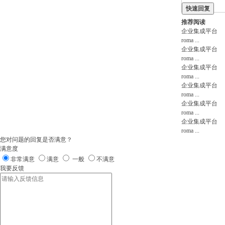
快速回复
推荐阅读
企业集成平台
roma
...
企业集成平台
roma
...
企业集成平台
roma
...
企业集成平台
roma
...
企业集成平台
roma
...
企业集成平台
roma
...
您对问题的回复是否满意？
满意度
非常满意
满意
一般
不满意
我要反馈