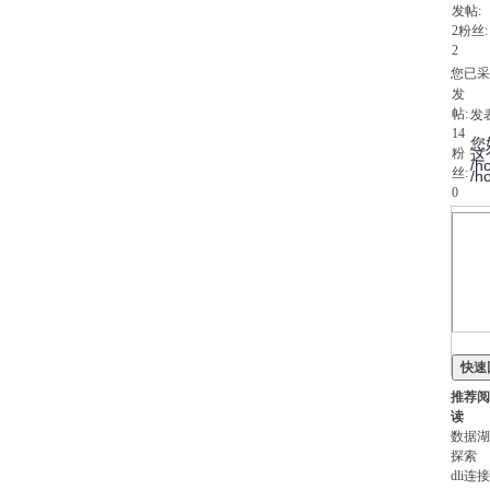
发帖:
2
粉丝:
2
您已采
发
帖:
发表
14
您
粉
这个
/h
丝:
/h
0
快速
推荐阅
读
数据湖
探索
dli连接