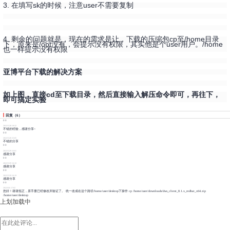
3. 在填写sk的时候，注意user不需要复制
4. 剩余的问题就是，现在的需求是让，下载的压缩包cp至/home目录
下，原来是/opt没有，会提示没有权限，其实他是个user用户。/home
也一样提示没有权限
亚博平台下载的解决方案
如上图，直接cd至下载目录，然后直接输入解压命令即可，再往下，
即可搞定实验
回复
（
6
）
0
0
2022/5/28 19:32
不错的经验，感谢分享~
0
0
2022/5/28 23:05
不错的分享
0
0
2022/5/29 16:01
感谢分享
0
0
2022/5/29 16:10
感谢分享
0
0
2022/5/29 16:19
感谢分享
0
0
2022/6/6 17:02
您好！谢谢指正，原手册已经修改并验证了。 统一改成在这个路径/home/user/desktop下操作 cp /home/user/downloads/dws_client_8.1.x_redhat_x64.zip
/home/user/desktop
上划加载中