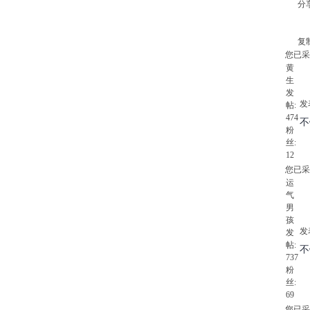
分
复
您已采
黄
生
发
发表
帖:
474
不
粉
丝:
12
您已采
运
气
男
孩
发表
发
帖:
不
737
粉
丝:
69
您已采