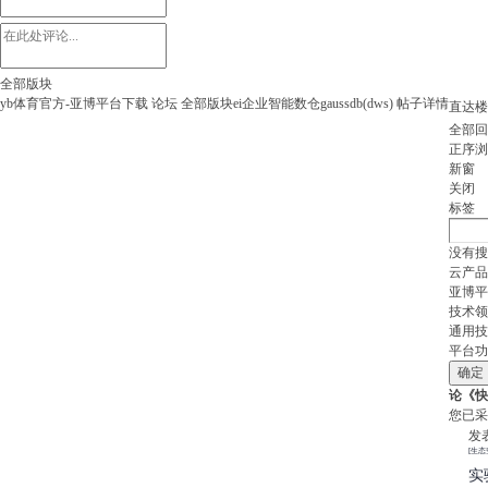
全部版块
yb体育官方-亚博平台下载
论坛
全部版块
ei企业智能
数仓gaussdb(dws)
帖子详情
直达楼
全部回
正序浏
新窗
关闭
标签
没有搜
云产品
亚博平
技术领
通用技
平台功
论《快
您已采
发表
[生态
实