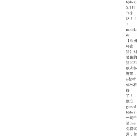
b(dws)
5月月
刊来
咯！！
！
...
modela
rts
【欧洲
杯竞
猜】别
傻傻的
猜2021
欧洲杯
赛果，
ai都帮
你分析
好
了！
...
数仓
gaussd
b(dws)
一键申
请dws
免费试
用，留