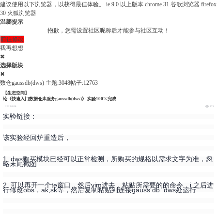
建议使用以下浏览器，以获得最佳体验。
ie 9.0 以上版本
chrome 31 谷歌浏览器
firefox
30 火狐浏览器
温馨提示
抱歉，您需设置社区昵称后才能参与社区互动！
前往修改
我再想想
✖
选择版块
✖
数仓gaussdb(dws)
主题:3048
帖子:12763
【生态空间】
论《快速入门数据仓库服务gaussdb(dws)》 实验100%完成
2022/5/28
279
实验链接：
该实验经回炉重造后，
1. dws购买模块已经可以正常检测，所购买的规格以需求文字为准，忽
略末尾截图
2. 可以再开一个te窗口，然后vim进去，粘贴所需要的的命令，i 之后进
行修改obs，ak,sk等，然后复制粘贴到连接gauss db dws处运行