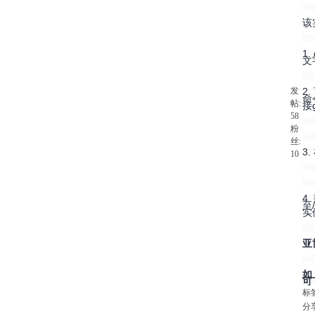
该
1
文
发
2
命
帖:
接
58
粉
丝:
3
10
4
至
实
亚
如
可
标
分