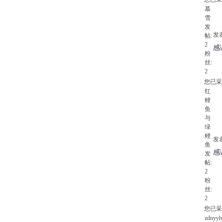
慕
雪
发
发表
帖:
2
感
粉
丝:
2
您已采
红
鲤
鱼
与
绿
鲤
发表
鱼
感
发
帖:
2
粉
丝:
2
您已采
zdnyyh