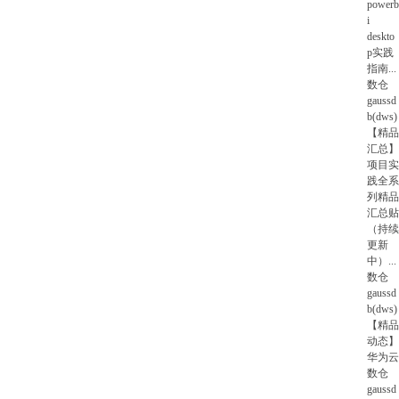
powerb
i
deskto
p实践
指南
...
数仓
gaussd
b(dws)
【精品
汇总】
项目实
践全系
列精品
汇总贴
（持续
更新
中）
...
数仓
gaussd
b(dws)
【精品
动态】
华为云
数仓
gaussd