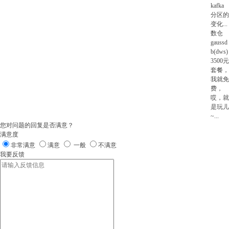
kafka
分区的
变化
...
数仓
gaussd
b(dws)
3500元
套餐，
我就免
费，
哎，就
是玩儿
~
...
您对问题的回复是否满意？
满意度
非常满意
满意
一般
不满意
我要反馈