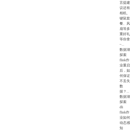
言提建
议还有
相机、
键鼠套
餐、风
扇等多
重好礼
等你拿
~
...
数据湖
探索
flink作
业重启
后，如
何保证
不丢失
数
据？
...
数据湖
探索
dli
flink作
业如何
动态感
知