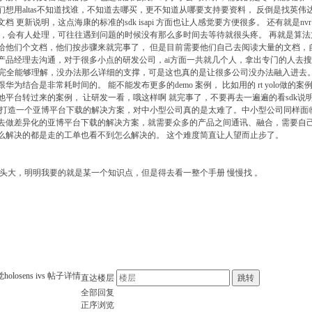
想用altas不知道找谁，不知道去哪买，更不知道从哪要支持要资料， 反倒是找英伟
更新说明，这点海康的标准的sdk isapi 方面也让人感觉要方便很多。 还有就是n
单，会有人处理，可往往遇到问题的时候没有那么多时间去等待就很头疼。 再就是算
给他们个文档，他们按步骤来就完事了， 但是目前需要他们自己去阅读大量的文档，
产品经理去沟通，对于很多小点的研发公司，ai方面一共就几个人，拿出专门的人去搜
这种体量 我们完全能够理解，没办法那么详细的支撑，可是这也真的是让很多公司没办法融入
结合是非常耗时间的。 能不能发布更多的demo 案例， 比如用的 rt yolo做的
平台转过来的案例， 让研发一看，哦这样啊 就完事了，不要再去一遍遍的看sdk说明
来打造一个亚博平台下载的解决方案，对中小型公司真的是太难了。中小型公司同样面
做差异化的亚博平台下载的解决方案，就需要众多的产品之间通讯、融合，需要自己去
么解决的都是走的工单也看不到怎么解决的。 这个难度简直让人望而止步了。
头大，明明我要的就是某一个知识点，但是得去看一整个手册 慢慢找 。
觉
holosens ivs
帖子详情
直达楼层
跳转
全部回复
正序浏览