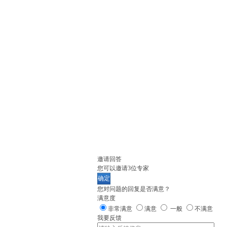
邀请回答
您可以邀请
3
位专家
确定
您对问题的回复是否满意？
满意度
非常满意
满意
一般
不满意
我要反馈