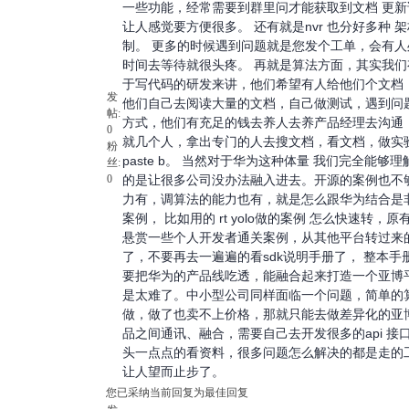
一些功能，经常需要到群里问才能获取到文档 更新说明，
让人感觉要方便很多。 还有就是nvr 也分好多种
制。 更多的时候遇到问题就是您发个工单，会有
时间去等待就很头疼。 再就是算法方面，其实我
于写代码的研发来讲，他们希望有人给他们个文档
发
他们自己去阅读大量的文档，自己做测试，遇到问
帖:
方式，他们有充足的钱去养人去养产品经理去沟通，
0
就几个人，拿出专门的人去搜文档，看文档，做实验很
粉
paste b。 当然对于华为这种体量 我们完全能
丝:
0
的是让很多公司没办法融入进去。开源的案例也不
力有，调算法的能力也有，就是怎么跟华为结合是非
案例， 比如用的 rt yolo做的案例 怎么快速转
悬赏一些个人开发者通关案例，从其他平台转过来的
了，不要再去一遍遍的看sdk说明手册了， 整本手
要把华为的产品线吃透，能融合起来打造一个亚博
是太难了。中小型公司同样面临一个问题，简单的
做，做了也卖不上价格，那就只能去做差异化的亚
品之间通讯、融合，需要自己去开发很多的api 
头一点点的看资料，很多问题怎么解决的都是走的
让人望而止步了。
您已采纳当前回复为最佳回复