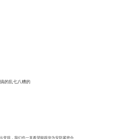
要搞的乱七八糟的
产出变现，我们也一直希望能跟华为安防紧密合