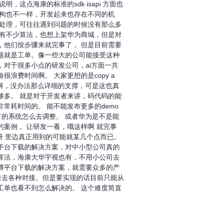
这点海康的标准的sdk isapi 方面也
 架构也不一样，开发起来也存在不同的机
人处理，可往往遇到问题的时候没有那么多
们有不少算法，也想上架华为商城，但是对
，他们按步骤来就完事了， 但是目前需要
题就是工单。像一些大的公司能接受这种
对于很多小点的研发公司，ai方面一共
浪费时间啊。 大家更想的是copy a
够理解，没办法那么详细的支撑，可是这也真
够多。 就是对于开发者来讲，码代码的能
常耗时间的。 能不能发布更多的demo
，原有的系统怎么去调整。 或者华为是不是能
案例， 让研发一看，哦这样啊 就完事
册 里边真正用到的可能就某几个点而已。
平台下载的解决方案，对中小型公司真的
算法，海康大华宇视也有，不用小公司去
博平台下载的解决方案，就需要众多的产
接口去各种对接。但是要实现的话目前只能从
工单也看不到怎么解决的。 这个难度简直