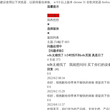
建议使用以下浏览器，以获得最佳体验。
ie 9.0 以上版本
chrome 31 谷歌浏览器
fire
温馨提示
前往修改
我再想想
✖
选择版块
✖
返回列表
主题:254
帖子:663
问题处理中
【问题求助】
sdk太难找了 1小时找不到sdk页面 真是日了
4 天前
375
sdk太难找了 我就想问问 买了你们的
回复
（
4
）
0
0
2022/6/2 08:34
你好，很抱歉给你带来不愉快的体验 请提供下
0
0
2022/6/2 15:29
你好，很抱歉给你带来不愉快的体验 请提供下
0
0
2022/6/6 11:57
恕我直言，咱们华为的产品线。支持文档、产品