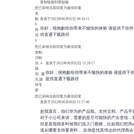
复制链接到剪贴板
您已采纳当前回复为最佳回复
发
帖:
发表于2022年06月02日 08:34:11
0
你好，很抱歉给你带来不愉快的体验 请提供下你
粉
供直通下载路径
丝:
0
您已采纳当前回复为最佳回复
发帖:
28
粉
丝:
4
发表于2022年06月02日 15:29:17
级
你好，很抱歉给你带来不愉快的体验 请提供下
别 :
版
提供直通下载路径
主
,版
块专
家
您已采纳当前回复为最佳回复
发表于2022年06月06日 11:57:40
恕我直言，咱们华为的产品线。支持文档、产品手
对于小公司来讲，需要的是尽可能快的产出变现，
但是发现很多时候我们连入门都难，比如我们想用al
道从哪要支持要资料， 反倒是找英伟达的代理商会