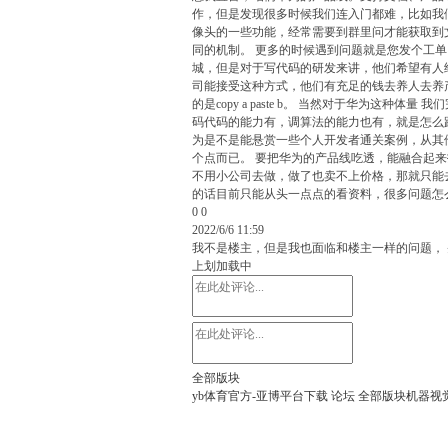
作，但是发现很多时候我们连入门都难，比如我们
像头的一些功能，经常需要到群里问才能获取到文档 
同的机制。 更多的时候遇到问题就是您发个工
城，但是对于写代码的研发来讲，他们希望有人
司能接受这种方式，他们有充足的钱去养人去养
的是copy a paste b。 当然对于华为
码代码的能力有，调算法的能力也有，就是怎么跟华为
为是不是能悬赏一些个人开发者通关案例，从其他
个点而已。 要把华为的产品线吃透，能融合起
不用小公司去做，做了也卖不上价格，那就只能去
的话目前只能从头一点点的看资料，很多问题怎
0
0
2022/6/6 11:59
我不是楼主，但是我也面临和楼主一样的问题， 
上划加载中
全部版块
yb体育官方-亚博平台下载
论坛
全部版块
机器视