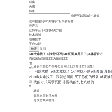
新窗
关闭
标签
您还可以添加
5
个标签
没有搜索到和“关键字”相关的标签
云产品
亚博平台下载的解决方案
技术领域
通用技术
平台功能
取消
sdk太难找了 1小时找不到sdk页面 真是日了-yb体育官方
您已采纳当前回复为最佳回复
发
发表于2022年06月02日 08:12:23
阅读
375
回复
4
帖:
[问题求助] sdk太难找了 1小时找不到sdk页面 真
1
sdk太难找了 我就想问问 买了你们的设备 就要
粉
找的方式展示页面 非要搞的乱七八糟的
丝:
0
标签：
分享文章到朋友圈
分享文章到微博