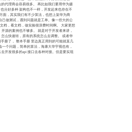
达的代理商会容易很多。 再比如我们要用华为摄
vr 也分好多种 架构也不一样，开发起来也存在不
法方面，其实我们有不少算法，也想上架华为商
自己做测试，遇到问题就是工单。像一些大的公
文档，看文档，做实验很浪费时间啊。 大家更想
进去。开源的案例也不够多。 就是对于开发者来讲，
案例 怎么快速转，原有的系统怎么去调整。 或者华
手册了， 整本手册 里边真正用到的可能就某几
临一个问题，简单的算法，海康大华宇视也有，
开发很多的api 接口去各种对接。但是要实现