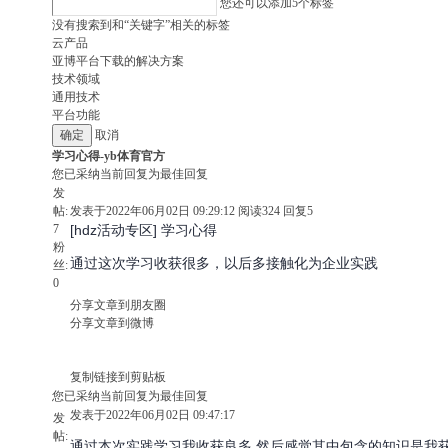
您还可以添加
5
个标签
没有搜索到和“关键字”相关的标签
云产品
亚博平台下载的解决方案
技术领域
通用技术
平台功能
取消
学习心得-yb体育官方
您已采纳当前回复为最佳回复
发
帖:
发表于2022年06月02日 09:29:12
阅读
324
回复
5
7
[hdz活动专区] 学习心得
粉
通过这次学习收获很多，以后多接触化为企业实践
丝:
0
分享文章到朋友圈
分享文章到微博
复制链接到剪贴板
您已采纳当前回复为最佳回复
发表于2022年06月02日 09:47:17
发
帖:
通过本次实践学习我收获良多 然后感觉其中包含的知识是我