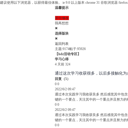
建议使用以下浏览器，以获得最佳体验。
ie 9.0 以上版本
chrome 31 谷歌浏览器
fire
温馨提示
前往修改
我再想想
✖
选择版块
✖
返回列表
主题:9174
帖子:95926
【hdz活动专区】
学习心得
4 天前
324
通过这次学习收获很多，以后多接触化为
回复
（
5
）
0
0
2022/6/2 09:47
通过本次实践学习我收获良多 然后感觉其中包
键的一个要点，关注其中的一个重点并且努力的
0
0
2022/6/2 09:47
通过本次实践学习我收获良多 然后感觉其中包
键的一个要点，关注其中的一个重点并且努力的
0
0