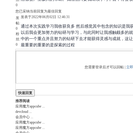
0
您已采纳当前回复为最佳回复
发表于2022年06月02日 12:46:31
发
帖:
通过本次实践学习我收获良多 然后感觉其中包含的知识是我
0
以后我会更加努力的钻研与学习，与此同时让我感触颇多的就
粉
中的一个重点并且努力的钻研下去才能获得灵感与成就，这让
丝:
0
最重要的重要的是探索的过程
您需要登录后才可以回帖 |
立
快速回复
推荐阅读
应用魔方appcube
...
devcloud
...
会员中心
...
应用魔方appcube
...
应用魔方appcube
...