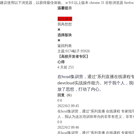
建议使用以下浏览器，以获得最佳体验。
ie 9.0 以上版本
chrome 31 谷歌浏览器
fire
温馨提示
前往修改
我再想想
✖
选择版块
✖
返回列表
主题:9174
帖子:95926
【高校开发者专区】
心得
4 天前
253
在
hcsd
集训营，
通过“系列直播在线课程
devcloud
实战操作能力。
对于我个人，我
放了思想，打动了内心。
回复
（
6
）
0
0
2022/6/2 09:45
在hcsd集训营，通过“系列直播 在线课程 专家
人，我认为这次培训班举办的非常有意义，非常
0
0
2022/6/2 09:46
在hcsd集训营，通过“系列直播 在线课程 专家