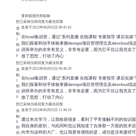
复制链接到剪贴板
您已采纳当前回复为最佳回复
发表于2022年06月02日 09:45:43
发
帖:
在hcsd集训营，通过“系列直播 在线课程 专家指导 课后实
1
我们探索和动手体验掌握devops项目管理理念及devclou
粉
训班举办的非常有意义，非常有必要，因为它不仅让我充实了
丝:
0
放了思想，打动了内心
您已采纳当前回复为最佳回复
发表于2022年06月02日 09:46:20
发
帖:
在hcsd集训营，通过“系列直播 在线课程 专家指导 课后实
1
我们探索和动手体验掌握devops项目管理理念及devclou
粉
训班举办的非常有意义，非常有必要，因为它不仅让我充实了
丝:
0
放了思想，打动了内心
您已采纳当前回复为最佳回复
发表于2022年06月02日 11:46:19
发
帖:
通过本次学习，让我收获很多，看到了平常接触不到的知识面
0
我自身的差别，与此同时也让我知道了自身那一方面的技术还
粉
向华为这样的大厂。也让我更有感悟的是，成功是没有捷径可
丝: