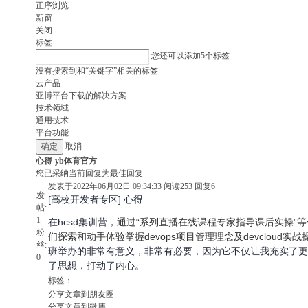
正序浏览
新窗
关闭
标签
您还可以添加
5
个标签
没有搜索到和“关键字”相关的标签
云产品
亚博平台下载的解决方案
技术领域
通用技术
平台功能
取消
心得-yb体育官方
您已采纳当前回复为最佳回复
发表于2022年06月02日 09:34:33
阅读
253
回复
6
发
[高校开发者专区] 心得
帖:
1
在
hcsd
集训营，
通过“系列直播在线课程专家指导课后实操”
粉
们探索和动手体验掌握
devops
项目管理理念及
devcloud
实战
丝:
班举办的非常有意义，非常有必要，因为它不仅让我充实了更
0
了思想，打动了内心。
标签：
分享文章到朋友圈
分享文章到微博