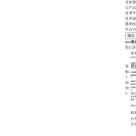
没有搜
云产品
亚博平
技术领
通用技
平台功
mrs数
您已采
发表
[生态
请
发
外
帖:
crea
opti
3
(

addr
粉
hdfs
丝:
type
);
0
请问示
当全
随后，
请问
标
分
分