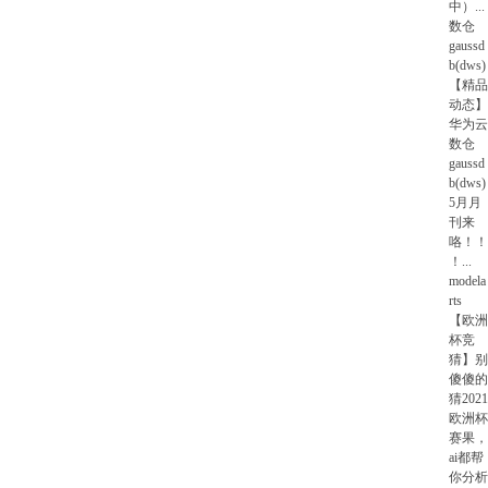
中）
...
数仓
gaussd
b(dws)
【精品
动态】
华为云
数仓
gaussd
b(dws)
5月月
刊来
咯！！
！
...
modela
rts
【欧洲
杯竞
猜】别
傻傻的
猜2021
欧洲杯
赛果，
ai都帮
你分析