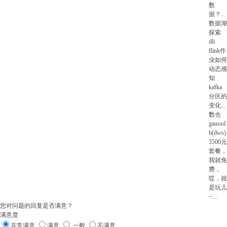
数
据？
...
数据湖
探索
dli
flink作
业如何
动态感
知
kafka
分区的
变化
...
数仓
gaussd
b(dws)
3500元
套餐，
我就免
费，
哎，就
是玩儿
~
...
您对问题的回复是否满意？
满意度
非常满意
满意
一般
不满意