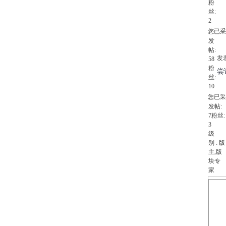
粉
丝:
2
您已采
发
帖:
发表
58
粉
尝
丝:
10
您已采
发帖:
7
粉丝:
3
级
别 :
版
主
,版
块专
家