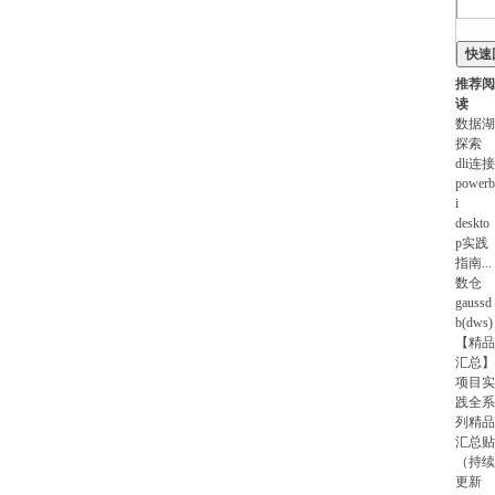
快速
推荐阅
读
数据湖
探索
dli连接
powerb
i
deskto
p实践
指南
...
数仓
gaussd
b(dws)
【精品
汇总】
项目实
践全系
列精品
汇总贴
（持续
更新