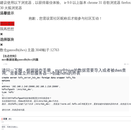
建议使用以下浏览器，以获得最佳体验。
ie 9.0 以上版本
chrome 31 谷歌浏览器
firefox
30 火狐浏览器
温馨提示
抱歉，您需设置社区昵称后才能参与社区互动！
前往修改
我再想想
✖
选择版块
✖
数仓gaussdb(dws)
主题:3048
帖子:12763
【生态空间】
mrs数据连通gaussdb(dws)问题
4 天前
381
请问一下啊，根据操作手册，mrs中hive的数据需要导入或者被dws查
询。需要建立外部服务器-->创建hdfs的外表
create server
hdfs_server_hds_dev 
foreign data wrapper 
options 
(

address 
'192.168.1.245:25000,192.168.1.218:25000'
, 

hdfscfgpath 
'/mrs/hds_dev',
type 'hdfs'

);
请问示例中hdfscfgpath说的集群配置文件到底是啥？
当全部操作完后，用dws查询外表，提示
/mrs/hds_dev不存在。
随后，我在hdfs上创建了这个目录（/mrs/hds_dev），里面放了core-xml hdfs-xml等配置文件，重新创建外部服务器和外表，依然提示/mr
请问大神，到底是啥问题。
回复
（
8
）
0
0
2022/6/2 12:20
稍等，专家正在路上。
0
0