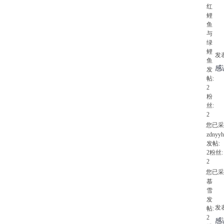
红
鲤
鱼
与
绿
鲤
发表
鱼
感
发
帖:
2
粉
丝:
2
您已采
zdnyyh
发帖:
2
粉丝:
2
您已采
慕
雪
发
发表
帖:
2
感