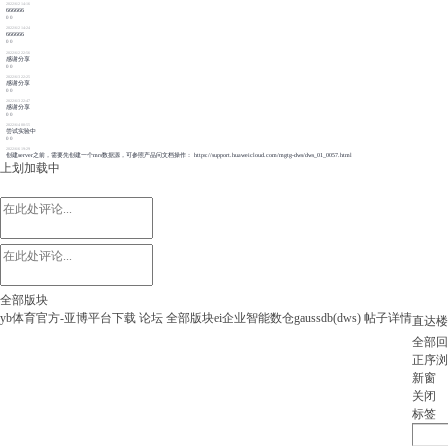
2022/6/2 14:16
666666
0
0
2022/6/2 14:24
666666
0
0
2022/6/2 22:56
感谢分享
0
0
2022/6/3 22:25
感谢分享
0
0
2022/6/3 22:47
感谢分享
0
0
2022/6/4 00:55
尝试实验中
0
0
2022/6/6 19:29
创建server之前，需要先创建一个mrs数据源，可参照产品问文档操作： https://support.huaweicloud.com/mgtg-dws/dws_01_0057.html
上划加载中
全部版块
yb体育官方-亚博平台下载
论坛
全部版块
ei企业智能
数仓gaussdb(dws)
帖子详情
直达楼
全部回
正序浏
新窗
关闭
标签