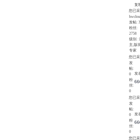
复
您已采
hwclou
发帖:
粉丝:
2758
级别 :
主
,版
专家
您已采
发
帖:
发表
0
粉
66
丝:
0
您已采
发
帖:
发表
0
粉
66
丝:
0
您已采