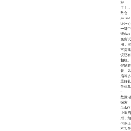
好
了！
...
数仓
gaussd
b(dws)
一键申
请dws
免费试
用，留
言提建
议还有
相机、
键鼠套
餐、风
扇等多
重好礼
等你拿
~
...
数据湖
探索
flink作
业重启
后，如
何保证
不丢失