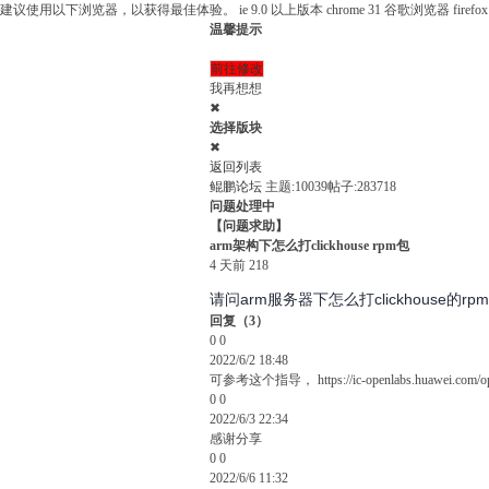
建议使用以下浏览器，以获得最佳体验。
ie 9.0 以上版本
chrome 31 谷歌浏览器
fire
温馨提示
前往修改
我再想想
✖
选择版块
✖
返回列表
鲲鹏论坛
主题:10039
帖子:283718
问题处理中
【问题求助】
arm架构下怎么打clickhouse rpm包
4 天前
218
请问arm服务器下怎么打clickhouse
回复
（
3
）
0
0
2022/6/2 18:48
可参考这个指导， https://ic-openlabs.huawei.com/open
0
0
2022/6/3 22:34
感谢分享
0
0
2022/6/6 11:32