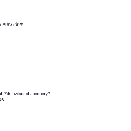
供了可执行文件
b/#/knowledgebasequery?
46