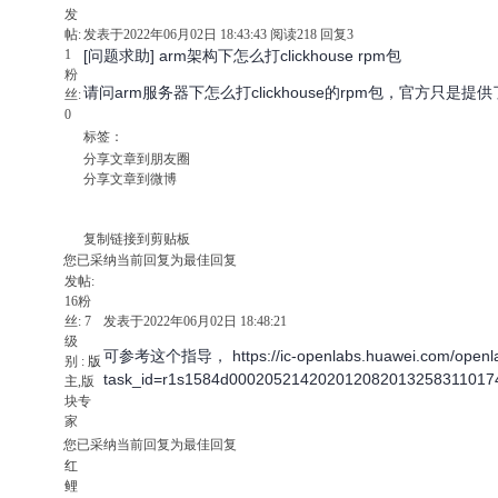
发
帖:
发表于2022年06月02日 18:43:43
阅读
218
回复
3
1
[问题求助] arm架构下怎么打clickhouse rpm包
粉
请问arm服务器下怎么打clickhouse的rpm包，官方只是提
丝:
0
标签：
分享文章到朋友圈
分享文章到微博
复制链接到剪贴板
您已采纳当前回复为最佳回复
发帖:
16
粉
丝:
7
发表于2022年06月02日 18:48:21
级
可参考这个指导， https://ic-openlabs.huawei.com/openla
别 :
版
task_id=r1s1584d000205214202012082013258311017
主
,版
块专
家
您已采纳当前回复为最佳回复
红
鲤