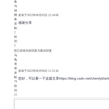
鱼
与
绿
鲤
发表于2022年06月03日 22:34:08
鱼
感谢分享
发
帖:
2
粉
丝:
2
您已采纳当前回复为最佳回复
乌
龟
哥
哥
发表于2022年06月06日 11:32:44
发
帖:
您好，可以看一下这篇文章https://blog.csdn.net/chentyit/articl
79
粉
丝:
21