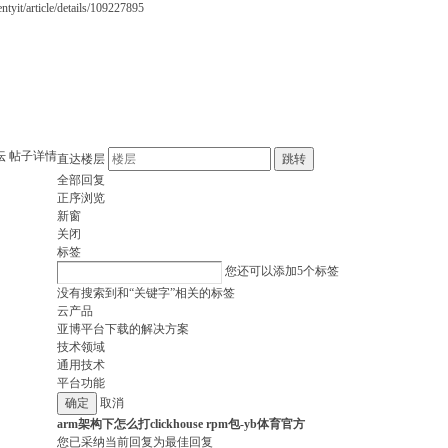
article/details/109227895
坛
帖子详情
直达楼层
跳转
全部回复
正序浏览
新窗
关闭
标签
您还可以添加
5
个标签
没有搜索到和“关键字”相关的标签
云产品
亚博平台下载的解决方案
技术领域
通用技术
平台功能
取消
arm架构下怎么打clickhouse rpm包-yb体育官方
您已采纳当前回复为最佳回复