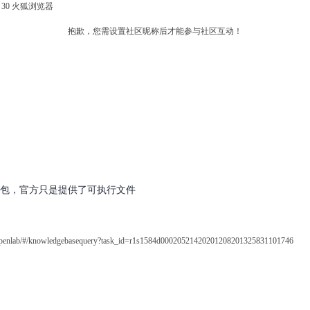
fox 30 火狐浏览器
抱歉，您需设置社区昵称后才能参与社区互动！
的rpm包，官方只是提供了可执行文件
lab/#/knowledgebasequery?task_id=r1s1584d00020521420201208201325831101746