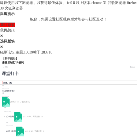
建议使用以下浏览器，以获得最佳体验。
ie 9.0 以上版本
chrome 31 谷歌浏览器
firefox
30 火狐浏览器
温馨提示
抱歉，您需设置社区昵称后才能参与社区互动！
前往修改
我再想想
✖
选择版块
✖
鲲鹏论坛
主题:10039
帖子:283718
【新手课堂】
课堂发帖打卡签到
4 天前
266
课堂打卡
回复
（
4
）
0
0
2022/6/2 21:07
6.2直播打卡签到
0
0
2022/6/2 22:02
(168.27 kb, 下载次数: 0)
0
0
2022/6/2 23:19
6.2打卡签到
(637.31 kb, 下载次数: 0)
0
0
2022/6/2 23:20
6.2打卡签到
(637.31 kb, 下载次数: 0)