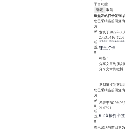
平台功能
取消
课堂发帖打卡签到-yb
您已采纳当前回复为最
发
帖:
发表于2022年06月0
1
20:53:54
阅读
266
回
粉
[新手课堂] 课堂发帖打卡签到
丝:
课堂打卡
0
标签：
分享文章到朋友圈
分享文章到微博
复制链接到剪贴板
您已采纳当前回复为最
发
帖:
发表于2022年06月0
0
21:07:21
粉
6.2直播打卡签到
丝:
0
您已采纳当前回复为最