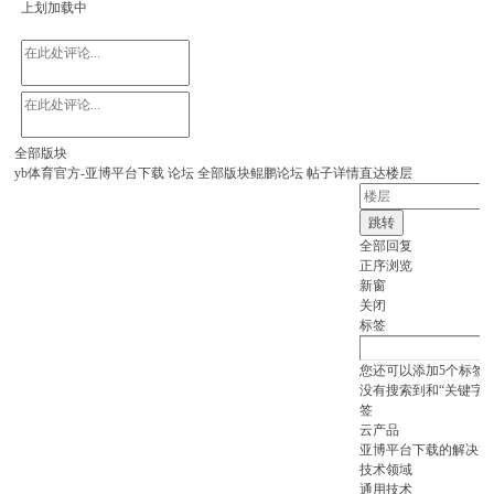
上划加载中
全部版块
yb体育官方-亚博平台下载
论坛
全部版块
鲲鹏论坛
帖子详情
直达楼层
跳转
全部回复
正序浏览
新窗
关闭
标签
您还可以添加
5
个标签
没有搜索到和“关键字”
签
云产品
亚博平台下载的解决方
技术领域
通用技术