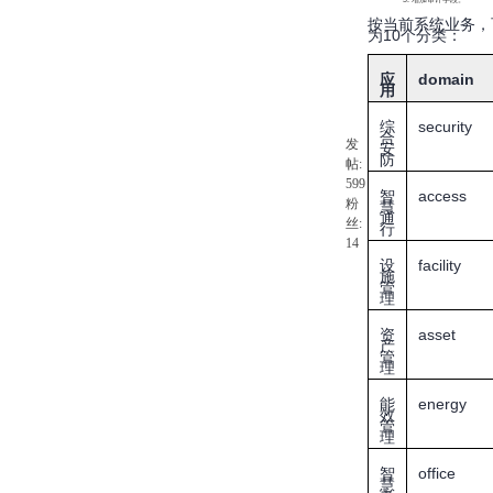
按当前系统业务，
为10个分类：
应
domain
用
综
security
合
发
安
防
帖:
599
智
access
粉
慧
通
丝:
行
14
设
facility
施
管
理
资
asset
产
管
理
能
energy
效
管
理
智
office
慧