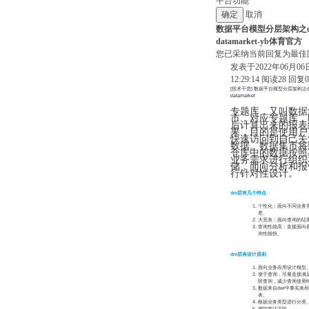
平台功能
取消
数据平台模型分层架构之
datamarket-yb体育官方
您已采纳当前回复为最佳
发表于2022年06月06
12:29:14
阅读
28
回复
0
[技术干货] 数据平台模型分层架构之
datamarket
专题库，又叫数据
市，对应专题库，
后计算出来的报表
果，目的是使用户
快速访问到自己关
数据。数据集市将
仓库中的数据按照
业务需求进行组织
储，面向分析和报
行针对性设计。
dm层有几个特点
个性化：面向不同业务
差。
大宽表：面向查询的结
查询性能高：直接面向
询性能快。
dm层表设计原则
面向业务应用设计模型
便于查询，尽量直接满
联查询，减少查询使用
数据来自dwr中事实表
表。
根据业务类型进行分类
增加审计字段。