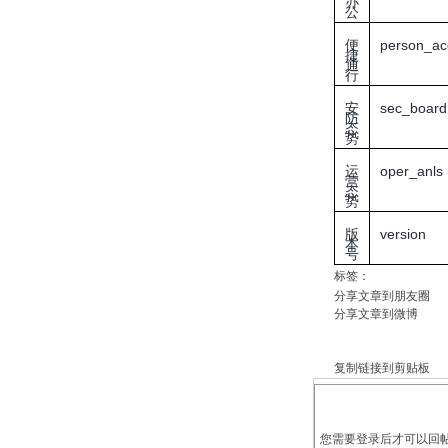
办
公
便
person_ac
捷
通
行
安
sec_board
防
态
势
运
oper_anls
营
态
势
版
version
本
号
标签：
分享文章到朋友圈
分享文章到微博
复制链接到剪贴板
您需要登录后才可以回帖