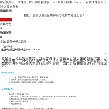
建议使用以下浏览器，以获得最佳体验。
ie 9.0 以上版本
chrome 31 谷歌浏览器
firefox
30 火狐浏览器
温馨提示
抱歉，您需设置社区昵称后才能参与社区互动！
前往修改
我再想想
✖
选择版块
✖
主题:2953
帖子:12091
【技术干货】
数据平台模型分层架构之dm datamarket
9 小时前
28
专题库，又叫数据集市，对应专题库，即最后计算出来的报表结果，目
的是使用户可以快速访问到自己关注的数据。数据集市将数据仓库中的
数据按照不同业务需求进行组织和存储，面向分析和报告进行针对性设
计。
dm层有几个特点
个性化：面向不同业务需求定制开发，可复用性差。
大宽表：面向查询的结果设计的报表，字段多。
查询性能高：直接面向最终结果设计的报表，查询性能快。
dm层表设计原则
面向业务应用设计模型。
便于查询，尽量直接满足业务功能使用，消除关联查询，减少查询使用时间，提升性能。
数据来自dwr中事实表和维度表以及同层的dm表。
根据业务类型进行分类。
增加审计字段。