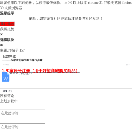
建议使用以下浏览器，以获得最佳体验。
ie 9.0 以上版本
chrome 31 谷歌浏览器
firefox
30 火狐浏览器
温馨提示
抱歉，您需设置社区昵称后才能参与社区互动！
前往修改
我再想想
✖
选择版块
✖
主题:71
帖子:157
【运营干货】
----------买家注册华为账号操作步骤
5 小时前
31
1.买家账号注册（用于好望商城购买商品）
89.44 kb，下载次数：0
回复
（
0
）
没有评论
上划加载中