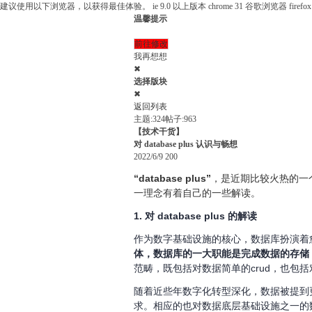
建议使用以下浏览器，以获得最佳体验。
ie 9.0 以上版本
chrome 31 谷歌浏览器
fire
温馨提示
前往修改
我再想想
✖
选择版块
✖
返回列表
主题:324
帖子:963
【技术干货】
对 database plus 认识与畅想
2022/6/9
200
“database plus”
，是近期比较火热的一个理
一理念有着自己的一些解读。
1. 对 database plus 的解读
作为数字基础设施的核心，数据库扮演着
体，数据库的一大职能是完成数据的存储
范畴，既包括对数据简单的crud，也包
随着近些年数字化转型深化，数据被提到
求。相应的也对数据底层基础设施之一的