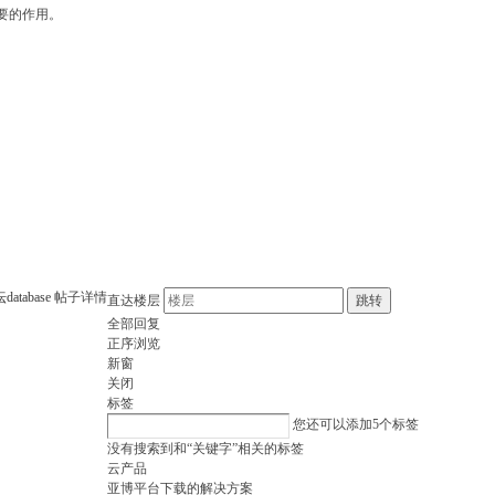
要的作用。
坛
database
帖子详情
直达楼层
跳转
全部回复
正序浏览
新窗
关闭
标签
您还可以添加
5
个标签
没有搜索到和“关键字”相关的标签
云产品
亚博平台下载的解决方案