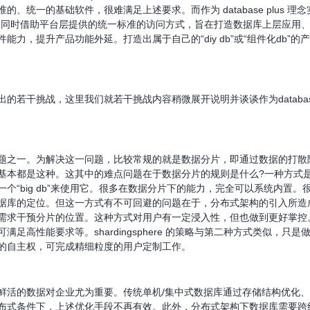
统一的基础软件，很难满足上述要求。而作为 database plus 理念
，同时借助平台层提供的统一标准的访问方式，旨在打造数据库上层应用、
力，提升产品功能外延。打造出属于自己的“diy db”或“组件化db”的
若干挑战，这里我们就若干挑战内容稍微展开说明并谈谈作为database p
题之一。为解决这一问题，比较常规的就是数据分片，即通过数据的打散
基本都是这种。这其中的难点问题在于数据分片的规则是什么?一种方式
个“big db”来使用它。很多在数据分片下的能力，完全可以系统内置
据库的定位。但这一方式有不可回避的问题在于，分布式架构的引入所造
需求干预分片的位置。这种方式对用户有一定浸入性，但也做到更好掌控
足高性能要求等。shardingsphere 的策略与第二种方式类似，
的自主权，可完成精细粒度的用户定制工作。
鲜活的数据对企业尤为重要。传统单机/集中式数据库通过存储结构优化
布式条件下，上述优化手段不再有效。此外，分布式架构下数据库需要跨