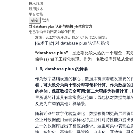
技术领域
通用技术
平台功能
取消
对 database plus 认识与畅想-yb体育官方
您已采纳当前回复为最佳回复
发表于2022年06月09日 19:54:07
阅读
200
回复
5
[技术干货] 对 database plus 认识与畅想
“database plus”
，是近期比较火热的一个理念，其最早是通
简称ss) 做了工程化实现。作为一名数据库领域从
1. 对 database plus 的解读
作为数字基础设施的核心，数据库扮演着愈发重要的
看，可大致分为两个部分即存储和计算。作为数据的
的存储，保证数据安全可用;第二大职能为数据计算
里所说的计算具有非常宽泛范畴，既包括对数据简单的
及更为广阔的其他计算场景。
随着近些年数字化转型深化，数据被提到更高层面得
企业对数据使用呈现多样化特点且针对特性能力提出
之一的数据库提出了相应的要求。这里可集中表现在
性、智能化、高性能、强管控、自主化、开放性、融