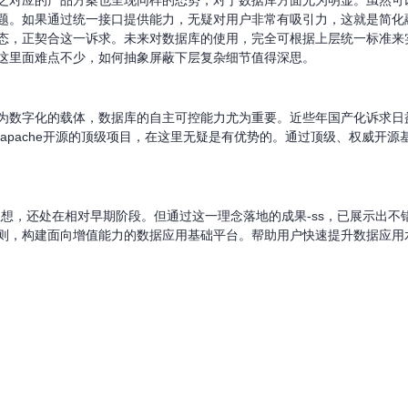
之对应的产品方案也呈现同样的态势，对于数据库方面尤为明显。虽然可
如果通过统一接口提供能力，无疑对用户非常有吸引力，这就是简化融合诉求的
态，正契合这一诉求。未来对数据库的使用，完全可根据上层统一标准来
这里面难点不少，如何抽象屏蔽下层复杂细节值得深思。
为数字化的载体，数据库的自主可控能力尤为重要。近些年国产化诉求日
为apache开源的顶级项目，在这里无疑是有优势的。通过顶级、权威开
数据使用思想，还处在相对早期阶段。但通过这一理念落地的成果-ss，已展示
则，构建面向增值能力的数据应用基础平台。帮助用户快速提升数据应用