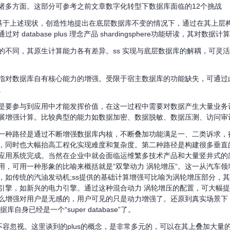
诸多方面。这部分可参考之前文章数字化转型下数据库面临的12个挑战
定位，正是基于上述现状，创造性地提出在底层数据库不变的情况下，通过在其
atabase plus 理念产品 shardingsphere功能研读，其对数据
的不同，其原生计算能力各有差异。ss 实现与底层数据库的解耦，可灵
指对数据库自有核心能力的增强。受限于宿主数据库的功能缺失，可通过
。
是要参与到应用中才能发挥价值，在这一过程中需要对数据产生大量业务
展增强计算。比较典型的能力如数据加密、数据脱敏、数据压测、访问审
一种路径是通过不断增强数据库内核，不断叠加功能满足一、二类诉求，
，同时也大幅抬高工程化实现难度和复杂度。第二种路径是构建很多垂直
应用系统完成。当然在企业中就会面临运维繁多技术产品和大量竖井式的应用
用，可用一种形象的比喻来概括就是“双擎动力 涡轮增压“。这一从汽车
，如传统的汽油发动机;ss提供的基础计算增强可比喻为涡轮增压部分，其
引擎，如新兴的电力引擎。通过这种混合动力 涡轮增压的配置，可大幅
么增强对用户是无感的，用户可见的只是动力增强了。还原到真实场景下
身已经是一个“super database”了。
念还有一点不容忽视。这里谈到的plus的概念，是非常多元的，可以在其上叠加