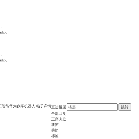
试。
dio。
试。
dio。
工智能
华为数字机器人
帖子详情
直达楼层
跳转
全部回复
正序浏览
新窗
关闭
标签