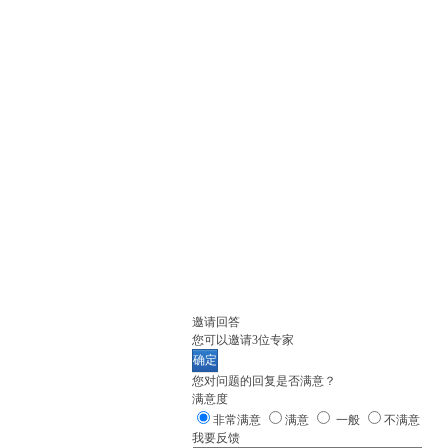
邀请回答
您可以邀请
3
位专家
确定
您对问题的回复是否满意？
满意度
非常满意
满意
一般
不满意
我要反馈