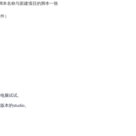
脚本名称与新建项目的脚本一致
附件）
。
启电脑试试。
本的studio。
。