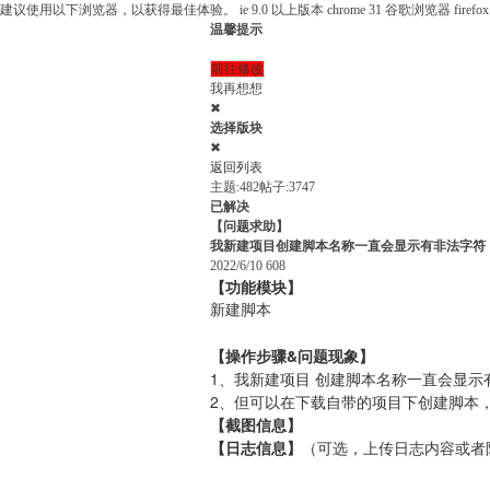
建议使用以下浏览器，以获得最佳体验。
ie 9.0 以上版本
chrome 31 谷歌浏览器
fire
温馨提示
前往修改
我再想想
✖
选择版块
✖
返回列表
主题:482
帖子:3747
已解决
【问题求助】
我新建项目创建脚本名称一直会显示有非法字符
2022/6/10
608
【功能模块】
新建脚本
【操作步骤&问题现象】
1、我新建项目 创建脚本名称一直会显示
2、但可以在下载自带的项目下创建脚本
【截图信息】
【日志信息】
（可选，上传日志内容或者