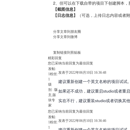
2、但可以在下载自带的项目下创建脚本，
【截图信息】
【日志信息】
（可选，上传日志内容或者
分享文章到朋友圈
分享文章到微博
复制链接到剪贴板
精彩回复
您已采纳当前回复为最佳回复
发帖:
发表于2022年06月10日 16:36:48
1
粉丝:
1
建议重新创建一个英文名称的项目试试
级
别 :
版
如果还不成功，建议重启studio或者重
主
,版
块专
实在不行，建议重装studio或者切换其他版
家
您已采纳当前回复为最佳回复
发帖:
发表于2022年06月10日 16:36:46
1
粉丝:
1
建议重新创建一个英文名称的项目试试