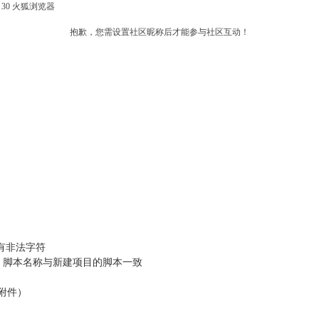
fox 30 火狐浏览器
抱歉，您需设置社区昵称后才能参与社区互动！
有非法字符
，脚本名称与新建项目的脚本一致
附件）