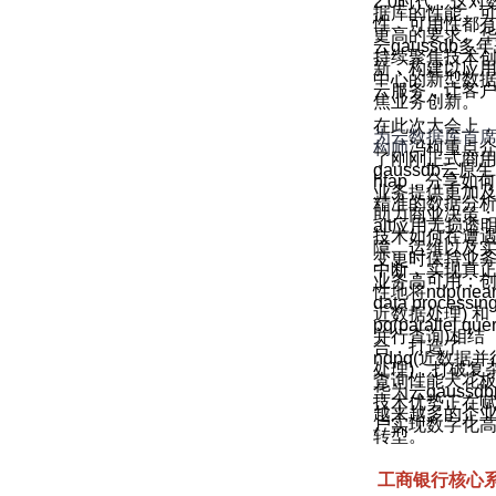
2.0时代，这对
据库的性能、
性、可用性都
更高的要求。
云gaussdb多
持续聚焦技术
新，构建以应
中心的新型数
云服务，让客
焦业务创新。
在此次大会上
为云数据库首
构师
冯柯重点
了刚刚正式商
gaussdb云原生
htap，分享如
业务提供更加
精准的数据分
助力商业决策
alt应用无损透
技术如何在遭
障、运维以及
变更时保持业
中断，实现真
业务高可用；
性地将ndp(nea
data processing
近数据处理) 和
pq(parallel quer
并行查询)相结
合，打造了
ndpq(近数据并
处理)，打破复
查询性能天花
华为云gaussd
技术优势正在
越来越多的企
户实现数字化
转型。
工商银行核心