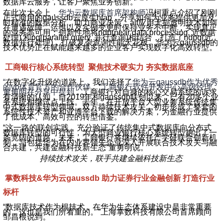
数据库云服务，让客户聚焦业务创新。
在此次大会上，
华为云数据库首席架构师
冯柯重点介绍了刚刚
正式商用的gaussdb云原生htap，分享如何为业务提供更加及
时精准的数据分析，助力商业决策；alt应用无损透明技术如何
在遭遇故障、运维以及实例变更时保持业务不中断，实现真正
的业务高可用；创新性地将ndp(near data processing, 近数据
处理) 和pq(parallel query, 并行查询)相结合，打造了ndpq(近
数据并行处理)，打破复杂查询性能天花板。华为云gaussdb的
技术优势正在赋能越来越多的企业客户实现数字化高效转型。
工商银行核心系统转型 聚焦技术硬实力 夯实数据底座
“
在数字化升级的道路上，我们选择了
华为云gaussdb作为优秀
的yb体育官方的合作伙伴。”工商银行软件开发中心高级经理
董勇明在分享中提到，
工商银行对自身的核心交易系统的诉求
有清晰的认知，自2019年和gaussdb联创以来，已有20多个业
务系统相继试点上线。去年，在开放平台大型业务系统传统集
中式数据库转型领域，双方持续技术攻关，初步形成了整套的
系统性技术资产和亚博平台下载的解决方案，为金融行业提供
了低成本、高效可控的转型借鉴。
“这一路的联创实践，充分验证了传统集中式数据库向分布式
数据库转型的可行性，为大型商业银行核心系统转型趟出了一
条宽阔的道路。未来，工商银行将继续依托产学研联合创新机
制，与包括华为在内业界领先企业深入开展联合技术攻关与融
合共建，共建金融科技新生态”董勇明说。
持续技术攻关，联手共建金融科技新生态
掌数科技&华为云gaussdb 助力证券行业金融创新 打造行业
标杆
“数据库技术作为根技术，在华为生态体系建设中是非常重要
的，这也是我们所看重的。”上海掌数科技有限公司首席顾问
邹昌根说到。