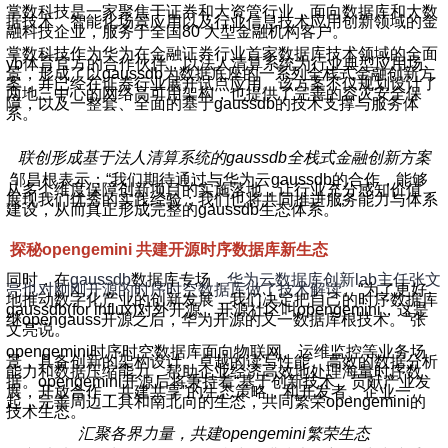
掌数科技是一家聚焦于证券和大资管行业，面向数据库和大数
据技术、智能化场景应用以及行业信息技术应用创新领域的金
融科技企业，服务于全国80 大型金融机构客户。
掌数科技作为华为在金融证券行业首家数据库技术领域的全面
yb体育官方的合作伙伴，以法人清算系统为行业典型应用场
景，形成了以gaussdb为数据底座的一系列全栈式金融创新方
案，并已经在证券行业展开试点应用。该方案不仅规划设计了
两地三中心的网络高可用架构，也提供了完善的容灾安全保
障，以及一整套、全面的基于gaussdb的技术支撑与服务体
系。
联创形成基于法人清算系统的gaussdb全栈式金融创新方案
邹昌根表示：“我们期待通过与华为云gaussdb的合作，能够
从多个维度保障创新项目的实施落地，让行业充分感知价值，
展现我们优秀的实践经验；我们也将共同推进服务能力与体系
建设，从而真正形成完整的gaussdb生态体系。”
探秘opengemini 共建开源时序数据库新生态
同时，在
gaussdb
数据库专场，
华为云数据库创新lab主任张文
亮也对刚刚开源的时序时空数据库做了技术解读
。“为了更好
地推动数字化产业的创新发展，我们决定把自己的时序数据库
gaussdb(for influx)对外开源，开源社区叫opengemini，这是
继opengauss开源之后，华为开源的又一数据库根技术。”张
文亮说。
opengemini
时序时空数据库面向物联网、运维监控等业务场
景，具备创新的架构设计、卓越的读写性能、高效的数据分析
能力和数据压缩能力，帮助企业经济高效地处理海量时序数
据。opengemini开源后将秉持着“基于创新技术、贡献产业发
展，开放合作，共建共享”的生态策略，和开发者、企业一
起，完善周边工具和南北向的生态，共同繁荣opengemini的
技术生态。
汇聚各界力量，共建opengemini繁荣生态