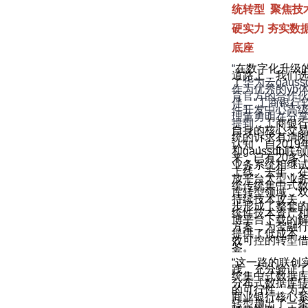
统转型 聚焦技
硬实力 夯实数
底座
“
在数字化升级
道路上，我们
了
华为云gauss
作为优秀的yb
育官方的合作
伴。”工商银行
件开发中心高
理董勇明在分
提到，
工商银
自身的核心交
统的诉求有清
认知，自2019
和gaussdb联
来，已有20多
业务系统相继
上线。去年，
放平台大型业
统传统集中式
库转型领域，
持续技术攻关
步形成了整套
统性技术资产
博平台下载的
方案，为金融
提供了低成本
效可控的转型
鉴。
“这一路的联创
践，充分验证
统集中式数据
分布式数据库
的可行性，为
商业银行核心
转型趟出了一