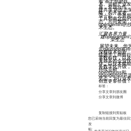
着“基于创新技
术、贡献产业
展，开放合作
建共享”的生态
略，和开发者
业一起，完善
工具和南北向
态，共同繁荣
opengemini的
术生态。
汇聚各界力量
建opengemin
荣生态
展望未来，华
云gaussdb将
深耕技术创新
续携手工商银
掌数科技，以
来越多的企业
伴，以技术赋
务数字化升级
持续贡献
opengauss和
opengemini开
生态，为行业
创造更多价值
标签：
分享文章到朋友圈
分享文章到微博
复制链接到剪贴板
您已采纳当前回复为最佳回
发
帖: