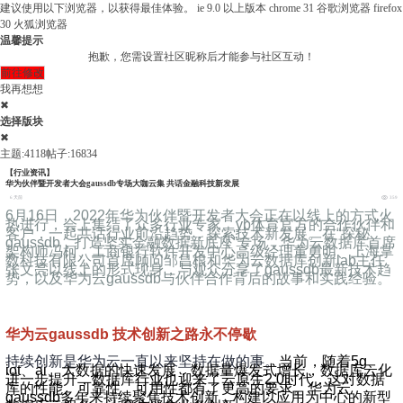
建议使用以下浏览器，以获得最佳体验。
ie 9.0 以上版本
chrome 31 谷歌浏览器
firefox
30 火狐浏览器
温馨提示
抱歉，您需设置社区昵称后才能参与社区互动！
前往修改
我再想想
✖
选择版块
✖
主题:4118
帖子:16834
【行业资讯】
华为伙伴暨开发者大会gaussdb专场大咖云集 共话金融科技新发展
6 天前
359
6月16日，2022年华为伙伴暨开发者大会正在以线上的方式火
热进行，会上集结了众多行业专家、yb体育官方的合作伙伴和
客户，一起共话行业前沿趋势，探索技术新发展。在“探秘
gaussdb，打造坚实金融数据新底座”专场，华为云数据库首席
架构师冯柯、工商银行软件开发中心高级经理董勇明、上海掌
数科技有限公司首席顾问邹昌根和华为云数据库创新lab主任
张文亮以线上的形式现身，与观众分享了gaussdb最新技术趋
势，以及华为云gaussdb与伙伴合作背后的故事和实践经验。
华为云gaussdb 技术创新之路永不停歇
持续创新是华为云一直以来坚持在做的事。
当前，随着5g、
iot、ai、大数据的快速发展，数据量爆发式增长，数据库云化
进一步提升，数据库行业也迎来了云原生2.0时代，这对数据
库的性能、可靠性、可用性都有了更高的要求。华为云
gaussdb多年来持续聚焦技术创新，构建以应用为中心的新型