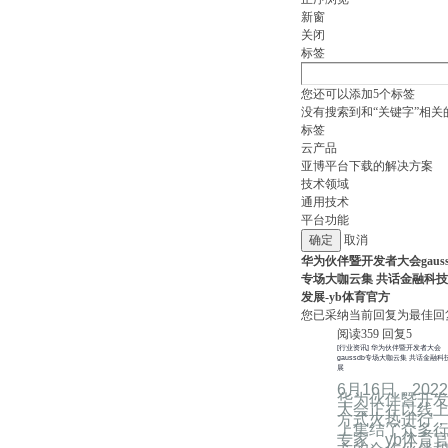
新窗
关闭
标签
您还可以添加
5
个标签
没有搜索到和“关键字”相关
标签
云产品
亚博平台下载的解决方案
技术领域
通用技术
平台功能
取消
华为伙伴暨开发者大会gauss
专场大咖云集 共话金融科
发展-yb体育官方
您已采纳当前回复为最佳回
阅读
359
回复
5
[行业资讯] 华为伙伴暨开发者大会
gaussdb专场大咖云集 共话金融科
展
6月16日，202
华为伙伴暨开
大会正在以线
方式火热进行
上集结了众多
专家、yb体育