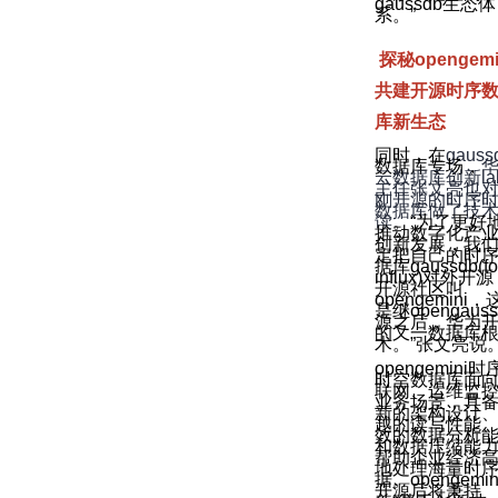
gaussdb生态体
系。”
探秘opengemi
共建开源时序
库新生态
同时，在
gauss
数据库专场，
云数据库创新la
主任张文亮也
刚开源的时序
数据库做了技
读
。“为了更好
推动数字化产
创新发展，我
定把自己的时
据库gaussdb(fo
influx)对外开
开源社区叫
opengemini，
是继opengaus
源之后，华为
的又一数据库
术。”张文亮说
opengemini
时
时空数据库面
联网、运维监
业务场景，具
新的架构设计
越的读写性能
效的数据分析
和数据压缩能
帮助企业经济
地处理海量时
据。opengemin
开源后将秉持