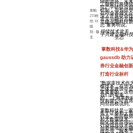
阔的道路。未
工商银行将继
托产学研联合
机制，与包括
发帖:
在内业界领先
深入开展联合
255
粉
攻关与融合共
丝:
61
共建金融科技
态”董勇明说。
级
持续技术攻关
别 :
版
手共建金融科
生态
主
掌数科技&华
gaussdb 助力
券行业金融创
打造行业标杆
“数据库技术作
根技术，在华
态体系建设中
常重要的，这
我们所看重
的。”上海掌数
技有限公司首
问邹昌根说到
掌数科技是一
焦于证券和大
行业，面向数
和大数据技术
能化场景应用
行业信息技术
创新领域的金
技企业，服务