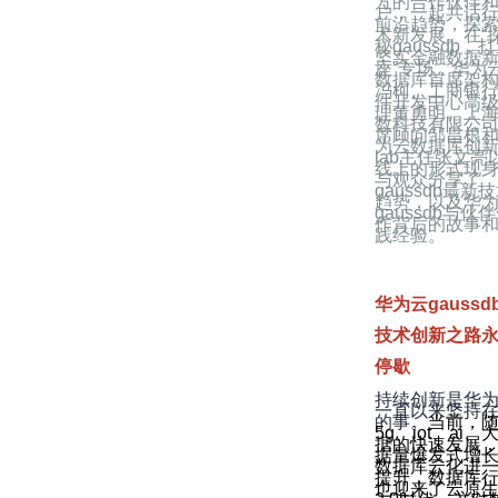
方的合作伙伴
户，一起共话
前沿趋势，探
术新发展。在“
秘gaussdb，
坚实金融数据
座”专场，华为
数据库首席架
冯柯、工商银
件开发中心高
理董勇明、上
数科技有限公
席顾问邹昌根
为云数据库创
lab主任张文亮
线上的形式现
与观众分享了
gaussdb最新
趋势，以及华
gaussdb与伙
作背后的故事
践经验。
华为云gaussd
技术创新之路
停歇
持续创新是华
一直以来坚持
的事。
当前，
5g、iot、ai、
据的快速发展
据量爆发式增
数据库云化进
提升，数据库
也迎来了云原