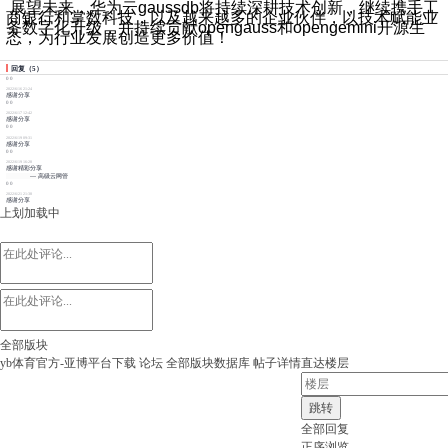
展望未来，华为云gaussdb将持续深耕技术创新，继续携手工
商银行和掌数科技，以及越来越多的企业伙伴，以技术赋能业
务数字化升级，并持续贡献opengauss和opengemini开源生
态，为行业发展创造更多价值！
回复
（
5
）
0
0
2022/6/16 21:24
感谢分享
0
0
2022/6/17 12:42
感谢分享
0
0
2022/6/19 09:31
感谢分享
0
0
2022/6/19 16:28
感谢精彩分享
--- 高级云网管
0
0
2022/6/21 21:38
感谢分享
上划加载中
全部版块
yb体育官方-亚博平台下载
论坛
全部版块
数据库
帖子详情
直达楼层
跳转
全部回复
正序浏览