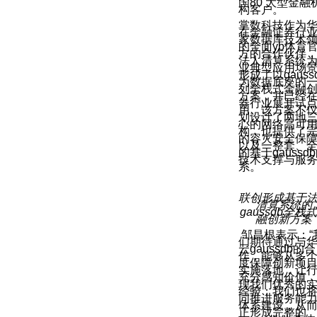
国80 大型金融
构客户。
掌数科技作为
在金融证券行
家数据库技术
的全面yb体育
方的合作伙伴
法人清算系统
业典型应用场
形成了以gauss
为数据底座的
列全栈式金融
方案，并已经
券行业展开试
用。该方案不
划设计了两地
心的网络高可
构，也提供了
的容灾安全保
以及一整套、
的基于gaussd
技术支撑与服
系。
联创形成基于
清算系统的
gaussdb全栈
融创新方案
邹昌根表示：“
们期待通过与
云gaussdb的合
作，能够从多
度保障创新项
实施落地，让
充分感知价值
现我们优秀的
经验；我们也
同推进服务能
体系建设，从
正形成完整的