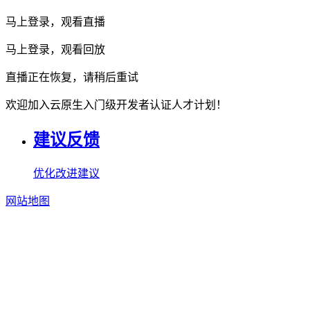
马上登录，观看直播
马上登录，观看回放
直播正在恢复，请稍后重试
欢迎加入云原生入门级开发者认证人才计划！
建议反馈
优化改进建议
网站地图