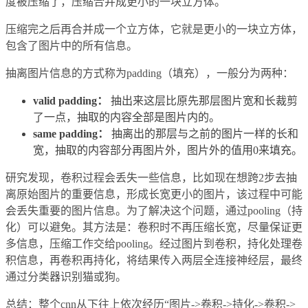
度被压缩了，压缩合并成更小的一块立方体。
压缩完之后再合并成一个立方体，它就是更小的一块立方体，
包含了图片中的所有信息。
抽离图片信息的方式称为padding（填充），一般分为两种：
valid padding：
抽出来这层比原先那层图片宽和长裁剪
了一点，抽取的内容全部是图片内的。
same padding：
抽离出的那层与之前的图片一样的长和
宽，抽取的内容部分再图片外，图片外的值用0来填充。
研究发现，卷积过程会丢失一些信息，比如现在想跨2步去抽
离原始图片的重要信息，形成长宽更小的图片，该过程中可能
会丢失重要的图片信息。为了解决这个问题，通过pooling（持
化）可以避免。其方法是：卷积时不再压缩长宽，尽量保证更
多信息，压缩工作交给pooling。经过图片到卷积，持化处理卷
积信息，再卷积再持化，将结果传入两层全连接神经层，最终
通过分类器识别猫或狗。
总结：整个cnn从下往上依次经历“图片->卷积->持化->卷积->