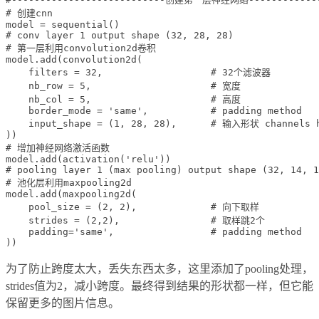
# 创建cnn

model = sequential()

# conv layer 1 output shape (32, 28, 28)

# 第一层利用convolution2d卷积 

model.add(convolution2d(

    filters = 32,                   # 32个滤波器 

    nb_row = 5,                     # 宽度 

    nb_col = 5,                     # 高度

    border_mode = 'same',           # padding method

    input_shape = (1, 28, 28),      # 输入形状 channels h
))

# 增加神经网络激活函数

model.add(activation('relu'))

# pooling layer 1 (max pooling) output shape (32, 14, 1
# 池化层利用maxpooling2d

model.add(maxpooling2d(

    pool_size = (2, 2),             # 向下取样

    strides = (2,2),                # 取样跳2个

    padding='same',                 # padding method

为了防止跨度太大，丢失东西太多，这里添加了pooling处理，
strides值为2，减小跨度。最终得到结果的形状都一样，但它能
保留更多的图片信息。