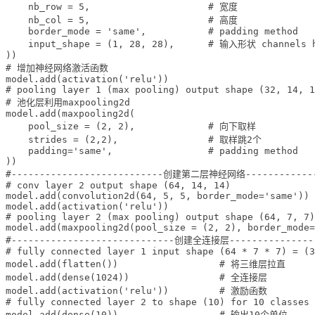
    nb_row = 5,                     # 宽度 

    nb_col = 5,                     # 高度

    border_mode = 'same',           # padding method

    input_shape = (1, 28, 28),      # 输入形状 channels h
))

# 增加神经网络激活函数

model.add(activation('relu'))

# pooling layer 1 (max pooling) output shape (32, 14, 1
# 池化层利用maxpooling2d

model.add(maxpooling2d(

    pool_size = (2, 2),             # 向下取样

    strides = (2,2),                # 取样跳2个

    padding='same',                 # padding method

))

#---------------------------创建第二层神经网络--------------
# conv layer 2 output shape (64, 14, 14)

model.add(convolution2d(64, 5, 5, border_mode='same'))

model.add(activation('relu'))

# pooling layer 2 (max pooling) output shape (64, 7, 7)

model.add(maxpooling2d(pool_size = (2, 2), border_mode=
#-----------------------------创建全连接层----------------
# fully connected layer 1 input shape (64 * 7 * 7) = (3
model.add(flatten())                  # 将三维层拉直

model.add(dense(1024))                # 全连接层

model.add(activation('relu'))         # 激励函数

# fully connected layer 2 to shape (10) for 10 classes

model.add(dense(10))                  # 输出10个单位 
