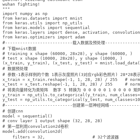
wuhan fighting!

"""

import numpy as np

from keras.datasets import mnist

from keras.utils import np_utils

from keras.models import sequential

from keras.layers import dense, activation, convolution
from keras.optimizers import adam

#---------------------------载入数据及预处理---------------
# 下载mnist数据 

# training x shape (60000, 28x28), y shape (60000, )

# test x shape (10000, 28x28), y shape (10000, )

(x_train, y_train), (x_test, y_test) = mnist.load_data(
# 数据预处理

# 参数-1表示样例的个数 1表示灰度照片(3对应rgb彩色照片) 28*28表
x_train = x_train.reshape(-1, 1, 28, 28) / 255   # norm
x_test = x_test.reshape(-1, 1, 28, 28) / 255     # norm
# 将类向量转化为类矩阵  数字 5 转换为 0 0 0 0 0 1 0 0 0 0 矩阵
y_train = np_utils.to_categorical(y_train, num_classes=
y_test = np_utils.to_categorical(y_test, num_classes=10
#---------------------------创建第一层神经网络--------------
# 创建cnn

model = sequential()

# conv layer 1 output shape (32, 28, 28)

# 第一层利用convolution2d卷积 

model.add(convolution2d(

    filters = 32,                   # 32个滤波器 
