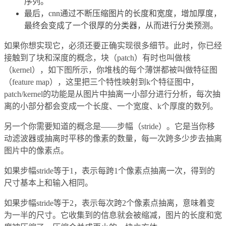
序列。
最后，cnn通过不断压缩图片的长度和宽度，增加厚度，
最终会变成了一个很厚的分类器，从而进行分类预测。
如果你想实现它，必须还要正确实现很多细节。此时，你已经
接触到了块和深度的概念，块（patch）有时也叫做核
（kernel），如下图所示，你堆栈的每个薄饼都被叫做特征图
（feature map），这里把三个特性映射到k个特征图中，
patch/kernel的功能是从图片中抽离一小部分进行分析，每次抽
离的小部分都会变成一个长度、一个宽度、k个厚度的数列。
另一个你需要知道的概念是——步幅（stride）。它是当你移
动滤波器或抽离时平移的像素的数量，每一次跨多少步去抽离
图片中的像素点。
如果步幅stride等于1，表示每跨1个像素点抽离一次，得到的
尺寸基本上和输入相同。
如果步幅stride等于2，表示每次跨2个像素点抽离，意味着变
为一半的尺寸。它收集到的信息就会被缩减，图片的长度和宽