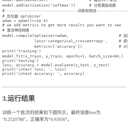
model.add(activation('softmax'))      # 分类激励函数

#--------------------------------训练和预测---------------
# 优化器 optimizer

adam = adam(lr=1e-4)

# we add metrics to get more results you want to see

# 激活神经网络

model.compile(optimizer=adam,                      #
              loss='categorical_crossentropy',     # 
              metrics=['accuracy'])                
print('training')

model.fit(x_train, y_train, epochs=1, batch_size=6
print('testing')

loss, accuracy = model.evaluate(x_test, y_test)

print('\ntest loss: ', loss)

3.运行结果
训练一个批次的结果如下图所示，最终误差loss为
“0.2520788”，正确率为“0.92650”。