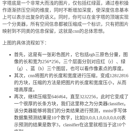
字塔底是一个非常大而浅的图片，仅包括红绿蓝，通过卷积操
作逐渐挤压空间的维度，同时不断增加深度，使深度信息基本
上可以表示出复杂的语义。同时，你可以在金字塔的顶端实现
一个分类器，所有空间信息都被压缩成一个标识，只有把图片
映射到不同类的信息保留，这就是cnn的总体思想。
上图的具体流程如下：
首先，这是有一张彩色图片，它包括rgb三原色分量，图
像的长和宽为256*256，三个层面分别对应红（r）、绿
（g）、蓝（b）三个图层，也可以看作像素点的厚度。
其次，cnn将图片的长度和宽度进行压缩，变成128
128
16
的方块，压缩的方法是把图片的长度和宽度压小，从而
增高厚度。
再次，继续压缩至64
64
64，直至32
32
256，此时它变成了
一个很厚的长条方块，我们这里称之为分类器classifier。
该分类器能够将我们的分类结果进行预测，mnist手写体
数据集预测结果是10个数字，比如[0,0,0,1,0,0,0,0,0,0]表
示预测的结果是数字3，classifier在这里就相当于这10个