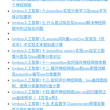
个神经网络
[python人工智能] 六.tensorflow实现分类学习及mnist手写
体识别案例
[python人工智能] 七.什么是过拟合及dropout解决神经网
络中的过拟合问题
[python人工智能] 九.gensim词向量word2vec安装及《庆
余年》中文短文本相似度计算
[python人工智能] 十.tensorflow opencv实现cnn自定义图
像分类及与knn图像分类对比
[python人工智能] 十一.tensorflow如何保存神经网络参数
[python人工智能] 十二.循环神经网络rnn和lstm原理详解
及tensorflow编写rnn分类案例
[python人工智能] 十三.如何评价神经网络、loss曲线图绘
制、图像分类案例的f值计算
[python人工智能] 十四.循环神经网络lstm rnn回归案例之
sin曲线预测 丨【百变ai秀】
[python人工智能] 十五.无监督学习autoencoder原理及聚
类可视化案例详解