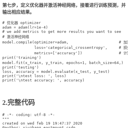
第七步，定义优化器并激活神经网络，接着进行训练预测，并
输出相应结果。
# 优化器 optimizer

adam = adam(lr=1e-4)

# we add metrics to get more results you want to see

# 激活神经网络

model.compile(optimizer=adam,                      #
              loss='categorical_crossentropy',     # 
              metrics=['accuracy'])                
print('training')

model.fit(x_train, y_train, epochs=1, batch_size=6
print('testing')

loss, accuracy = model.evaluate(x_test, y_test)

print('\ntest loss: ', loss)

2.完整代码
# -*- coding: utf-8 -*-

"""

created on wed feb 19 19:47:37 2020

@author: xiuzhang eastmount csdn
