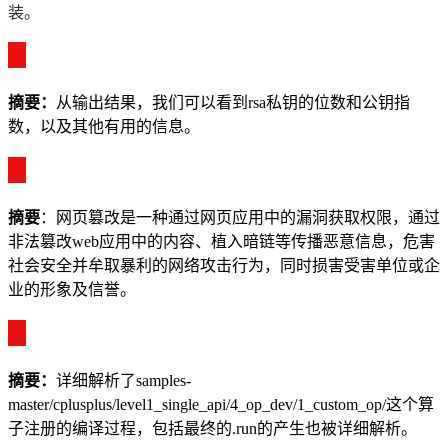
装。
摘要：
从输出结果，我们可以看到
rsa
私钥的位数和公钥指
数，以及其他有用的信息。
摘要
：
网页篡改是一种通过网页应用中的漏洞获取权限，通过
非法篡改
web
应用中的内容、植入暗链等传播恶意信息，危害
社会安全并牟取暴利的网络攻击行为，同时损害受害单位或企
业的形象及信誉。
摘
要
：
详细解析了
samples-
master/cplusplus/level1_single_api/4_op_dev/1_custom_op/
这个算
子注册的编译过程，包括最终的
.run
的产生也被详细解析。