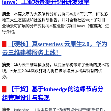
ianvs：工业场景提升5倍研发效率
摘要：
本篇文章为大家阐释分布式协同
ai
技术背景下，研发落
地三大生态挑战和社区调研报告，并对全新社区
sig ai
子项目
全场景可扩展的分布式协同
ai
基准测试项目
ianvs
（雅努斯）进
行介绍。
【硬核】真serverless 云原生2.0，华为
云三维建模服务上线！
摘要：
华为云三维建模服务，从底层架构带来了全新的技术路
线，云原生
2.0
基础设施能力将在该领域展示出其特有的优
势。
【干货】基于kubeedge的边缘节点分
组管理设计与实现
摘要：
kubeedge 1.11
版本提供了
“
边缘节点分组管理
”
新特性，