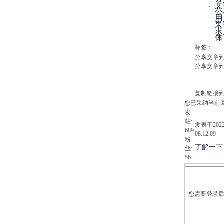
文
公
用
果
求
体
标签：
分享文章
分享文章
复制链接
您已采纳当前
发
帖:
发表于202
689
08:12:09
粉
了解一下
丝:
56
您需要登录后