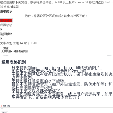
建议使用以下浏览器，以获得最佳体验。
ie 9.0 以上版本
chrome 31 谷歌浏览器
firefox
30 火狐浏览器
温馨提示
抱歉，您需设置社区昵称后才能参与社区互动！
前往修改
我再想想
✖
选择版块
✖
文字识别
主题:145
帖子:1507
【其他】
文字识别ocr通用表格识别
2022/4/12
580
通用表格识别
只支持识别png、jpg、jpeg、bmp、tiff格式的图片。
图像各边的像素大小在15px到8192px之间。
图像中识别区域有效占比超过80%，保证整张表格及其边
含在图像内。
支持图像任意角度的水平旋转。
目前不支持复杂背景（如户外自然场景、防伪水印等）和
线扭曲图像的文字识别。
支持中英文以及部分繁体字。
文字识别服务属于公有云服务，线上用户资源共享，如果
多并发请求，请提前联系yb体育官方！
回复
（
1
）
0
0
2022/4/12 08:12
了解一下