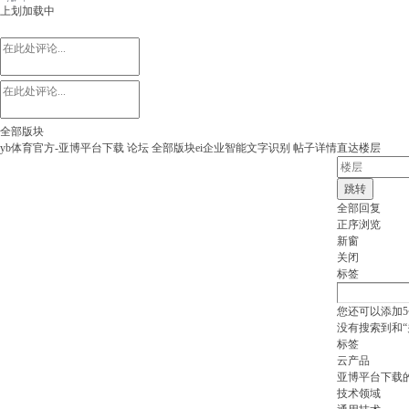
上划加载中
全部版块
yb体育官方-亚博平台下载
论坛
全部版块
ei企业智能
文字识别
帖子详情
直达楼层
跳转
全部回复
正序浏览
新窗
关闭
标签
您还可以添加
5
没有搜索到和“
标签
云产品
亚博平台下载
技术领域