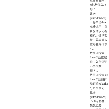
欧洲杯赛果，
ai都帮你分析
好了！
...
数仓
gaussdb(dws)
一键申请dws
免费试用，留
言提建议还有
相机、键鼠套
餐、风扇等多
重好礼等你拿
~
...
数据湖探索
flink作业重启
后，如何保证
不丢失数
据？
...
数据湖探索
dli
flink作业如何
动态感知kafka
分区的变化
...
数仓
gaussdb(dws)
3500元套餐，
我就免费，