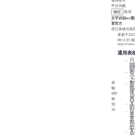
通用技术
平台功能
取消
文字识别ocr通
育官方
您已采纳当前
发表于202
08:11:01
阅
[其他] 文字识别o
通用表
只
j
t
图
小
之
发
图
效
帖:
保
689
边
内
粉
支
丝:
的
56
目
景
景
和
的
支
分