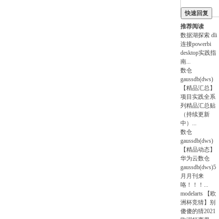
快速回复
即
推荐阅读
数据湖探索
dli
连接powerbi
desktop实践指
南
...
数仓
gaussdb(dws)
【精品汇总】
项目实践全系
列精品汇总贴
（持续更新
中）
...
数仓
gaussdb(dws)
【精品动态】
华为云数仓
gaussdb(dws)5
月月刊来
咯！！！
...
modelarts
【欧
洲杯竞猜】别
傻傻的猜2021