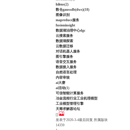
hilens
(2)
数仓gaussdb(dws)
(18)
图像识别
mapreduce服务
fusioninsight
数据湖治理中心dgc
云搜索服务
数据湖探索
云数据迁移
对话机器人服务
图引擎服务
语音交互服务
数据接入服务
自然语言处理
内容审核
ai大赛
ai活动
(1)
可信智能计算服务
冶金流程行业工业机理模型
工业模型管理引擎
天筹求解器论坛
[]
发表于
2020-3-4
最后回复
所属版块
14359