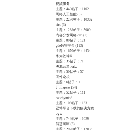
视频服务
主题：449
帖子：1102
网络人工智能
(5)
主题：2270
帖子：10362
aicc
(3)
主题：1268
帖子：5909
内容分发网络 cdn
(2)
主题：80
帖子：121
gde数智平台
(113)
主题：1670
帖子：4434
华为乾坤®
主题：35
帖子：71
鸿源云道horiz
主题：50
帖子：57
固件论坛
主题：6
帖子：11
开天apaas
(54)
主题：52
帖子：111
cauchymind
主题：108
帖子：133
亚博平台下载的解决方案
5g x
主题：744
帖子：1029
智慧园区
(8)
主题：2926
帖子：12035