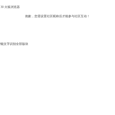
fox 30 火狐浏览器
抱歉，您需设置社区昵称后才能参与社区互动！
智能
文字识别
全部版块