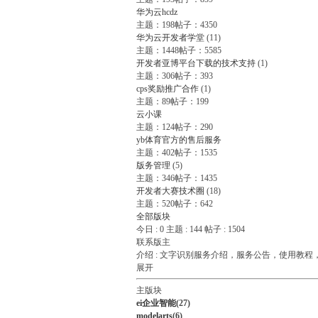
华为云hcdz
主题：198
帖子：4350
华为云开发者学堂
(11)
主题：1448
帖子：5585
开发者亚博平台下载的技术支持
(1)
主题：306
帖子：393
cps奖励推广合作
(1)
主题：89
帖子：199
云小课
主题：124
帖子：290
yb体育官方的售后服务
主题：402
帖子：1535
版务管理
(5)
主题：346
帖子：1435
开发者大赛技术圈
(18)
主题：520
帖子：642
全部版块
今日 :
0
主题 :
144
帖子 :
1504
联系版主
介绍 :
文字识别服务介绍，服务公告，使用教程
展开
主版块
ei企业智能
(27)
modelarts
(6)