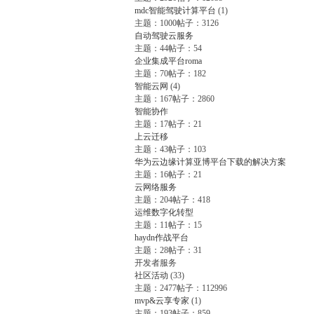
mdc智能驾驶计算平台
(1)
主题：1000
帖子：3126
自动驾驶云服务
主题：44
帖子：54
企业集成平台roma
主题：70
帖子：182
智能云网
(4)
主题：167
帖子：2860
智能协作
主题：17
帖子：21
上云迁移
主题：43
帖子：103
华为云边缘计算亚博平台下载的解决方案
主题：16
帖子：21
云网络服务
主题：204
帖子：418
运维数字化转型
主题：11
帖子：15
haydn作战平台
主题：28
帖子：31
开发者服务
社区活动
(33)
主题：2477
帖子：112996
mvp&云享专家
(1)
主题：193
帖子：859