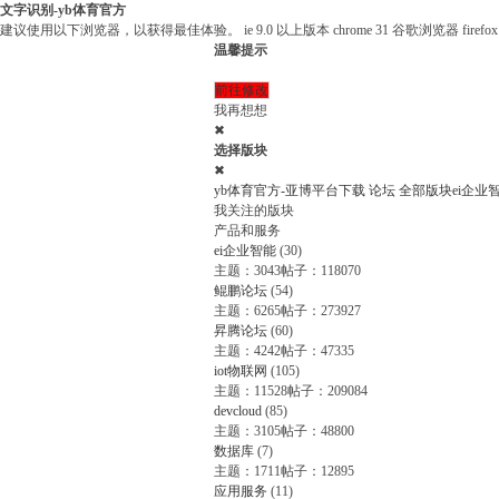
文字识别-yb体育官方
建议使用以下浏览器，以获得最佳体验。
ie 9.0 以上版本
chrome 31 谷歌浏览器
fire
温馨提示
前往修改
我再想想
✖
选择版块
✖
yb体育官方-亚博平台下载
论坛
全部版块
ei企业
我关注的版块
产品和服务
ei企业智能
(30)
主题：3043
帖子：118070
鲲鹏论坛
(54)
主题：6265
帖子：273927
昇腾论坛
(60)
主题：4242
帖子：47335
iot物联网
(105)
主题：11528
帖子：209084
devcloud
(85)
主题：3105
帖子：48800
数据库
(7)
主题：1711
帖子：12895
应用服务
(11)