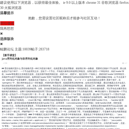
建议使用以下浏览器，以获得最佳体验。
ie 9.0 以上版本
chrome 31 谷歌浏览器
firefox
30 火狐浏览器
温馨提示
抱歉，您需设置社区昵称后才能参与社区互动！
前往修改
我再想想
✖
选择版块
✖
鲲鹏论坛
主题:10039
帖子:283718
【新手课堂】
java序列化对象与非序列化对象
6 天前
117
## 责任链模式是什么 责任链模式是一种行为型设计模式，也就是重点是处理数据，假设我们有一份数据，需要经过很多个节点处理，那么就
会是以下这个样子： 一个节点处理完之后，交给下一个节点，不知道大家有没有使用过审批流，当我们提完一个审批单后，你的`leader`审
批，leader审批通过之后就是总监批，总监后面可能是高级总监，或者`cto`，或者`hr`。他们在同一个链条上，倘若你的`leader`没有审批完，
后面的节点是不可能收到信息的。如果你的`leader`拒绝了你的申请，那数据也不会到达后面的审批节点。 如果你接触过前端，js 中点击某个
`div` 的时候会产生冒泡事件，也就是点击下面的`a`, `a` 在`b`里面，`b`在`c`里面， `a`-> `b` -> `c` 会依次收到点击事件: 再举个例子，在
`springmvc`中，我们有时候会定义一些拦截器，对请求进行预处理，也就是请求过来的时候，会依次经历拦截器，通过拦截器之后才会进入
我们的处理业务逻辑代码。 之前，在做人员管理的时候，有涉及到人员离职情况的处理流程，要交接工作，解除权限，禁用账号等等，这整
个处理流程就很适合使用责任链来处理。当然，自动处理流程是会出错的，保存每一个阶段的状态，针对出错的场景，可以手动去从断开责任
链的地方接着执行。这整个流程的框架就是应用了责任链，但是根据实际场景也添加了不少其他的东西。 ## 两点疑问 1. 责任链的每一个节点
是不是一定包含下一个节点的引用？ 答：不一定，要么把所有责任节点放在一个`list`里面，依次处理；要么每个节点包含下一个责任节点的
引用， 1. 责任链到底是不允许中断还是不允许中断？ 答：两种都可以，不拘泥于细节，可以根据自己的场景使用。 ## 责任链模式中的角色
责任链一般有以下的角色： - `client`(客户端)：调用责任链处理器的处理方法，或者在第一个链对象中调用`handle`方法。 - `handler`(处理
器)：抽象类，提供给实际处理器继承然后实现`handle`方法，处理请求 - `concretehandler`(具体处理器)：实现`handler`的类，同时实现
`handle`方法，负责处理业务逻辑类，不同业务模块有不同的`concretehandler`。 - `handlerchain`：负责组合责任链的所有节点以及流程（如
果节点包含下一个节点的引用，那么`handlerchain`可以不存在） ## 审批链的实现 下面我们分别来实现不同的写法，假设现在有一个场景，
秦怀入职了一家公司，哼哧哼哧干了一年，但是一直没调薪，又过了一年，总得加薪了吧，不加就要提桶跑路了，于是秦怀大胆去内部系统提
了一个申请单：【加薪申请】 ### 不中断模式 先演示不中断模式，得先弄个申请单的实体，里面包含了申请单的名字和申请人： ```java
public class requisition { // 名称 public string name; // 申请人 public string applicant; public requisition(string name, string applicant) {
this.name = name; this.applicant = applicant; } } ``` 责任链中的每个责任节点，也就是处理器，可以抽象成为一个接口： ```java public
interface handler { // 处理申请单 void process(requisition requisition); } ``` 我们依次实现了三个不同的责任节点，分别代表`leader`，总监，
`hr`审批： ```java public class managerhandler implements handler { @override public void process(requisition requisition) {
system.out.println(string.format("manager 审批来自[%s]的申请单[%s]...", requisition.applicant, requisition.name)); } } public class