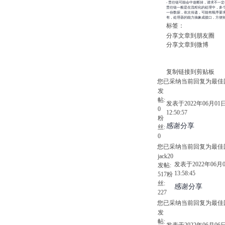
- 责任链可能会中途断掉，请求不一
责任链一般是在流程化的处理中，多
一份数据，依次传递，可能有顺序要
有，处理器的能力抽象成接口，方便
标签：
分享文章到朋友圈
分享文章到微博
复制链接到剪贴板
您已采纳当前回复为最佳
发
帖:
发表于2022年06月01
0
12:50:57
粉
感谢分享
丝:
0
您已采纳当前回复为最佳
jack20
发表于2022年06月
发帖:
13:58:45
517
粉
丝:
感谢分享
227
您已采纳当前回复为最佳
发
帖:
发表于2022年06月06