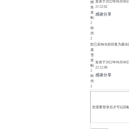
发表于2022年06月06
鲤
21:52:02
鱼
发
感谢分享
帖:
2
粉
丝:
2
您已采纳当前回复为最佳
慕
雪
发
发表于2022年06月06
帖:
22:12:08
2
感谢分享
粉
丝:
2
您需要登录后才可以回帖