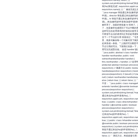
requisition.name)); return; } }
system.out.println(string.format
单[%s]审批完成", requisition.applican
requisition.name)); } } ``` 修改
```java manager 审批通过来自[秦
申请]... director 审批通过来自[秦怀
申请]... hr 审批不通过来自[秦怀]的
请]... 来自[秦怀]的申请单[加薪申请]审
秦怀哭了，加薪的审批被 hr 拒绝了
了，但是秦怀也感受到了可以中断的
这种写法在处理请求的时候也比较常
不希望不合法的请求到正常的处理逻辑中
含下一个节点的引用 前面说过，**在
里，很多对象由每一个对象对其下家
起来形成一条链。**上面的写法都是
节点引用的写法。下面我们实践一下
用写法完成责任链。 改造`handler`
```java public abstract class handler 
handler nexthandler; public void
setnexthandler(handler handler) {
this.nexthandler = handler; } // 
protected abstract boolean process(
requisition); // 暴露方法 public bool
handle(requisition requisition) { boo
process(requisition); if (result) { if (
null) { return nexthandler.handle(requi
else { return true; } } return false; 
不变： ```java public class manager
extends handler{ @override boolean
process(requisition requisition) {
system.out.println(string.format( "
通过来自[%s]的申请单[%s]...",
requisition.applicant, requisition.nam
true; } } public class directorhandle
handler { @override public boolean
process(requisition requisition) {
system.out.println(string.format( "
过来自[%s]的申请单[%s]...",
requisition.applicant, requisition.nam
true; } } public class hrhandler exte
@override public boolean process(re
requisition) { system.out.println(strin
审批不通过来自[%s]的申请单[%s]...",
requisition.applicant, requisition.nam
false; } } ``` 测试方法，构造嵌套引用： 