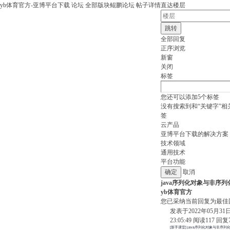
yb体育官方-亚博平台下载
论坛
全部版块
鲲鹏论坛
帖子详情
直达楼层
跳转
全部回复
正序浏览
新窗
关闭
标签
您还可以添加
5
个标签
没有搜索到和“关键字”相
签
云产品
亚博平台下载的解决方案
技术领域
通用技术
平台功能
取消
java序列化对象与非序列
yb体育官方
您已采纳当前回复为最佳
发表于2022年05月31
23:05:49
阅读
117
回复
[新手课堂] java序列化对象与非序列