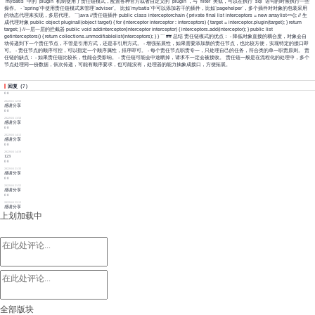
`mybatis` 中的 `plugin` 机制使用了责任链模式，配置各种官方或者自定义的 `plugin`，与 `filter` 类似，可以在执行 `sql` 语句的时候执行一些
操作。 - `spring`中使用责任链模式来管理`adviser`。 比如`mybatis`中可以添加若干的插件，比如`pagehelper`，多个插件对对象的包装采用
的动态代理来实现，多层代理。 ```java //责任链插件 public class interceptorchain { private final list
interceptors = new arraylist<>(); // 生
成代理对象 public object pluginall(object target) { for (interceptor interceptor : interceptors) { target = interceptor.plugin(target); } return
target; } //一层一层的拦截器 public void addinterceptor(interceptor interceptor) { interceptors.add(interceptor); } public list
getinterceptors() { return collections.unmodifiablelist(interceptors); } } ``` ## 总结 责任链模式的优点： - 降低对象直接的耦合度，对象会自
动传递到下一个责任节点，不管是引用方式，还是非引用方式。 - 增强拓展性，如果需要添加新的责任节点，也比较方便，实现特定的接口即
可。 - 责任节点的顺序可控，可以指定一个顺序属性，排序即可。 - 每个责任节点职责专一，只处理自己的任务，符合类的单一职责原则。 责
任链的缺点： - 如果责任链比较长，性能会受影响。 - 责任链可能会中途断掉，请求不一定会被接收。 责任链一般是在流程化的处理中，多个
节点处理同一份数据，依次传递，可能有顺序要求，也可能没有，处理器的能力抽象成接口，方便拓展。
回复
（
7
）
0
0
2022/6/1 12:50
感谢分享
0
0
2022/6/6 13:58
感谢分享
0
0
2022/6/6 14:12
感谢分享
0
0
2022/6/6 14:19
123
0
0
2022/6/6 21:33
感谢分享
0
0
2022/6/6 21:52
感谢分享
0
0
2022/6/6 22:12
感谢分享
上划加载中
全部版块