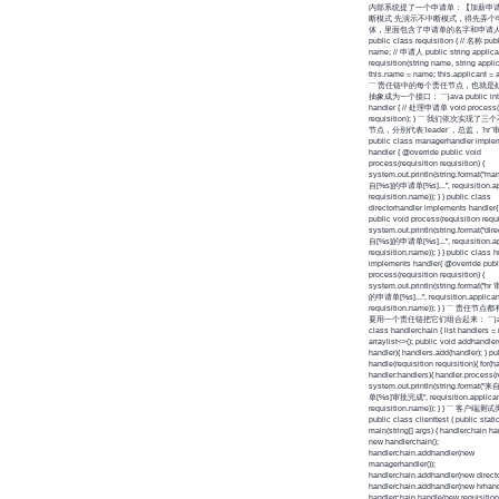
内部系统提了一个申请单：【加薪申请】
断模式 先演示不中断模式，得先弄个
体，里面包含了申请单的名字和申请人： `
public class requisition { // 名称 publ
name; // 申请人 public string applican
requisition(string name, string applic
this.name = name; this.applicant = ap
``` 责任链中的每个责任节点，也就
抽象成为一个接口： ```java public inte
handler { // 处理申请单 void process(r
requisition); } ``` 我们依次实现
节点，分别代表`leader`，总监，`hr`审批
public class managerhandler imple
handler { @override public void
process(requisition requisition) {
system.out.println(string.format(
自[%s]的申请单[%s]...", requisition.ap
requisition.name)); } } public class
directorhandler implements handler
public void process(requisition requi
system.out.println(string.format("d
自[%s]的申请单[%s]...", requisition.ap
requisition.name)); } } public class 
implements handler{ @override publ
process(requisition requisition) {
system.out.println(string.format("
的申请单[%s]...", requisition.applican
requisition.name)); } } ``` 责
要用一个责任链把它们组合起来： ```java
class handlerchain { list
handlers =
arraylist<>(); public void addhandler
handler){ handlers.add(handler); } pu
handle(requisition requisition){ for(h
handler:handlers){ handler.process(re
system.out.println(string.format
单[%s]审批完成", requisition.applican
requisition.name)); } } ``` 客户端测试
public class clienttest { public stati
main(string[] args) { handlerchain h
new handlerchain();
handlerchain.addhandler(new
managerhandler());
handlerchain.addhandler(new directo
handlerchain.addhandler(new hrhandl
handlerchain.handle(new requisit