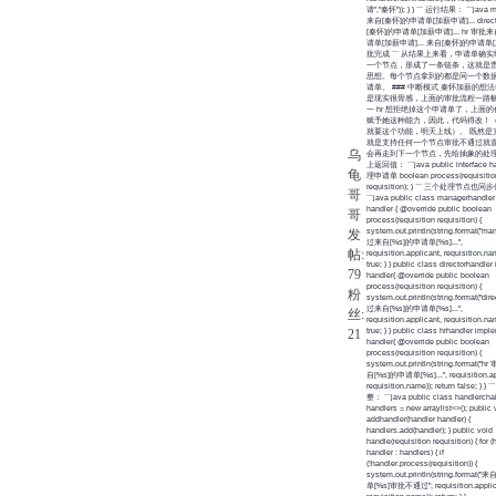
请","秦怀")); } } ``` 运行结果： ```java
来自[秦怀]的申请单[加薪申请]... direc
[秦怀]的申请单[加薪申请]... hr 审批
请单[加薪申请]... 来自[秦怀]的申请单
批完成 ``` 从结果上来看，申请单确
一个节点，形成了一条链条，这就是
思想。每个节点拿到的都是同一个数
请单。 ### 中断模式 秦怀加薪的想
是现实很骨感，上面的审批流程一路
一 hr 想拒绝掉这个申请单了，上面
赋予她这种能力，因此，代码得改！（h
就要这个功能，明天上线）。 既然是
就是支持任何一个节点审批不通过就
乌
会再走到下一个节点，先给抽象的处
上返回值： ```java public interface han
龟
理申请单 boolean process(requisitio
requisition); } ``` 三个处理节点也
哥
```java public class managerhandle
handler { @override public boolean
哥
process(requisition requisition) {
发
system.out.println(string.format(
过来自[%s]的申请单[%s]...",
帖:
requisition.applicant, requisition.nam
true; } } public class directorhandle
79
handler{ @override public boolean
process(requisition requisition) {
粉
system.out.println(string.format("d
过来自[%s]的申请单[%s]...",
丝:
requisition.applicant, requisition.nam
21
true; } } public class hrhandler imp
handler{ @override public boolean
process(requisition requisition) {
system.out.println(string.format
自[%s]的申请单[%s]...", requisition.ap
requisition.name)); return false; } 
整： ```java public class handlerchain
handlers = new arraylist<>(); public 
addhandler(handler handler) {
handlers.add(handler); } public void
handle(requisition requisition) { for (
handler : handlers) { if
(!handler.process(requisition)) {
system.out.println(string.format
单[%s]审批不通过", requisition.applic