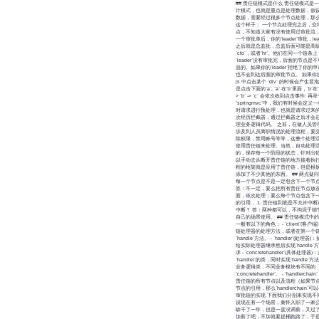
## 责任链模式是什么 责任链模式是
计模式，也就是重点是处理数据，假
数据，需要经过很多个节点处理，那
这个样子： 一个节点处理完之后，交
点，不知道大家有没有使用过审批流
一个审批单后，你的`leader`审批，le
之后就是总监批，总监后面可能是高
`cto`，或者`hr`。他们在同一个链条
`leader`没有审批完，后面的节点是
息的。如果你的`leader`拒绝了你的
也不会到达后面的审批节点。 如果你
js 中点击某个 `div` 的时候会产生
是点击下面的`a`, `a` 在`b`里面，`b`在`
> `b` -> `c` 会依次收到点击事件: 
`springmvc`中，我们有时候会定义
对请求进行预处理，也就是请求过来
次经历拦截器，通过拦截器之后才会
理业务逻辑代码。 之前，在做人员管
涉及到人员离职情况的处理流程，要
除权限，禁用账号等等，这整个处理
使用责任链来处理。当然，自动处理
的，保存每一个阶段的状态，针对出
以手动去从断开责任链的地方接着执
程的框架就是应用了责任链，但是根
添加了不少其他的东西。 ## 两点疑问 
每一个节点是不是一定包含下一个节
答：不一定，要么把所有责任节点放在一个
面，依次处理；要么每个节点包含下
的引用， 1. 责任链到底是不允许中
中断？ 答：两种都可以，不拘泥于细
自己的场景使用。 ## 责任链模式中
一般有以下的角色： - `client`(客户
链处理器的处理方法，或者在第一个
`handle`方法。 - `handler`(处理
给实际处理器继承然后实现`handle`
求 - `concretehandler`(具体处理器)
`handler`的类，同时实现`handle
业务逻辑类，不同业务模块有不同的
`concretehandler`。 - `handlerch
责任链的所有节点以及流程（如果节
节点的引用，那么`handlerchain`可
审批链的实现 下面我们分别来实现不
设现在有一个场景，秦怀入职了一家
哧干了一年，但是一直没调薪，又过
加薪了吧，不加就要提桶跑路了，于