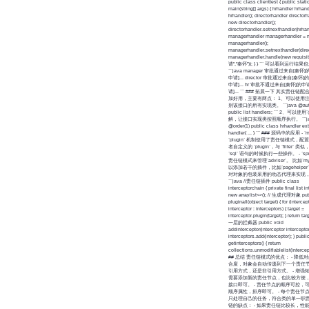
public class clienttest { public stati
main(string[] args) { hrhandler hrhan
hrhandler(); directorhandler director
new directorhandler();
directorhandler.setnexthandler(hrhan
managerhandler managerhandler = 
managerhandler();
managerhandler.setnexthandler(direc
managerhandler.handle(new requis
请","秦怀")); } } ``` 可以看到运行结
```java manager 审批通过来自[秦
申请]... director 审批通过来自[秦怀
申请]... hr 审批不通过来自[秦怀]的
请]... ``` ### 拓展一下 其实责任链配合上
加好用，主要有两点： 1、可以使用
别该接口的所有实现类。 ```java @auto
public list
handlers; ``` 2、可以使用`
解，让接口实现类按照顺序执行。 ```ja
@order(1) public class hrhandler ex
handler{ ... } ``` ### 源码中的应用 - `
`plugin` 机制使用了责任链模式，
者自定义的 `plugin`，与 `filter` 
`sql` 语句的时候执行一些操作。 - `sp
责任链模式来管理`adviser`。 比如`my
以添加若干的插件，比如`pagehelpe
对对象的包装采用的动态代理来实现
```java //责任链插件 public class
interceptorchain { private final list
in
new arraylist<>(); // 生成代理对象 pub
pluginall(object target) { for (intercep
interceptor : interceptors) { target =
interceptor.plugin(target); } return ta
一层的拦截器 public void
addinterceptor(interceptor interceptor
interceptors.add(interceptor); } public
getinterceptors() { return
collections.unmodifiablelist(intercepto
## 总结 责任链模式的优点： - 降低
合度，对象会自动传递到下一个责任
引用方式，还是非引用方式。 - 增强
需要添加新的责任节点，也比较方便
接口即可。 - 责任节点的顺序可控，
顺序属性，排序即可。 - 每个责任节
只处理自己的任务，符合类的单一职责
链的缺点： - 如果责任链比较长，性