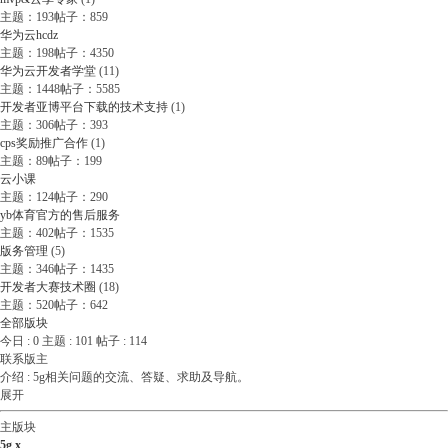
主题：193
帖子：859
华为云hcdz
主题：198
帖子：4350
华为云开发者学堂
(11)
主题：1448
帖子：5585
开发者亚博平台下载的技术支持
(1)
主题：306
帖子：393
cps奖励推广合作
(1)
主题：89
帖子：199
云小课
主题：124
帖子：290
yb体育官方的售后服务
主题：402
帖子：1535
版务管理
(5)
主题：346
帖子：1435
开发者大赛技术圈
(18)
主题：520
帖子：642
全部版块
今日 :
0
主题 :
101
帖子 :
114
联系版主
介绍 :
5g相关问题的交流、答疑、求助及导航。
展开
主版块
5g x