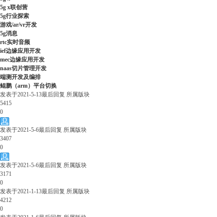
5g x联创营
5g行业探索
游戏/ar/vr开发
5g消息
rtc实时音频
ief边缘应用开发
mec边缘应用开发
naas切片管理开发
端测开发及编排
鲲鹏（arm）平台切换
发表于
2021-5-13
最后回复
所属版块
5415
0
发表于
2021-5-6
最后回复
所属版块
3407
0
发表于
2021-5-6
最后回复
所属版块
3171
0
发表于
2021-1-13
最后回复
所属版块
4212
0