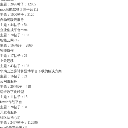
主题：2926
帖子：12035
mdc智能驾驶计算平台
(1)
主题：1000
帖子：3126
自动驾驶云服务
主题：44
帖子：54
企业集成平台roma
主题：70
帖子：182
智能云网
(4)
主题：167
帖子：2860
智能协作
主题：17
帖子：21
上云迁移
主题：43
帖子：103
华为云边缘计算亚博平台下载的解决方案
主题：16
帖子：21
云网络服务
主题：204
帖子：418
运维数字化转型
主题：11
帖子：15
haydn作战平台
主题：28
帖子：31
开发者服务
社区活动
(33)
主题：2477
帖子：112996
mvp&云享专家
(1)