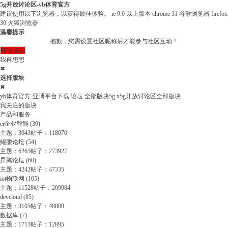
5g开放讨论区-yb体育官方
建议使用以下浏览器，以获得最佳体验。
ie 9.0 以上版本
chrome 31 谷歌浏览器
firefox
30 火狐浏览器
温馨提示
抱歉，您需设置社区昵称后才能参与社区互动！
前往修改
我再想想
✖
选择版块
✖
yb体育官方-亚博平台下载
论坛
全部版块
5g x
5g开放讨论区
全部版块
我关注的版块
产品和服务
ei企业智能
(30)
主题：3043
帖子：118070
鲲鹏论坛
(54)
主题：6265
帖子：273927
昇腾论坛
(60)
主题：4242
帖子：47335
iot物联网
(105)
主题：11528
帖子：209084
devcloud
(85)
主题：3105
帖子：48800
数据库
(7)
主题：1711
帖子：12895