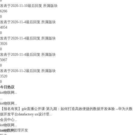
0
发表于
2020-11-10
最后回复
所属版块
6266
0
发表于
2020-11-4
最后回复
所属版块
4954
0
发表于
2020-11-4
最后回复
所属版块
3926
0
发表于
2020-11-4
最后回复
所属版块
5067
0
发表于
2020-11-2
最后回复
所属版块
3520
0
今日热议
iot物联网
...
...
iot物联网
...
【报名有奖】gde直播公开课·第九期：如何打造高效便捷的数据开发体验 --华为大数
据开发平台datafactory ux设计理
...
会员中心
...
iot物联网
...
naas切片管理开发
iot物联网
...