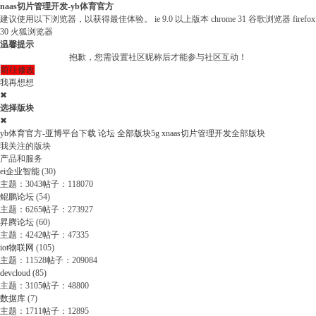
naas切片管理开发-yb体育官方
建议使用以下浏览器，以获得最佳体验。
ie 9.0 以上版本
chrome 31 谷歌浏览器
firefox
30 火狐浏览器
温馨提示
抱歉，您需设置社区昵称后才能参与社区互动！
前往修改
我再想想
✖
选择版块
✖
yb体育官方-亚博平台下载
论坛
全部版块
5g x
naas切片管理开发
全部版块
我关注的版块
产品和服务
ei企业智能
(30)
主题：3043
帖子：118070
鲲鹏论坛
(54)
主题：6265
帖子：273927
昇腾论坛
(60)
主题：4242
帖子：47335
iot物联网
(105)
主题：11528
帖子：209084
devcloud
(85)
主题：3105
帖子：48800
数据库
(7)
主题：1711
帖子：12895