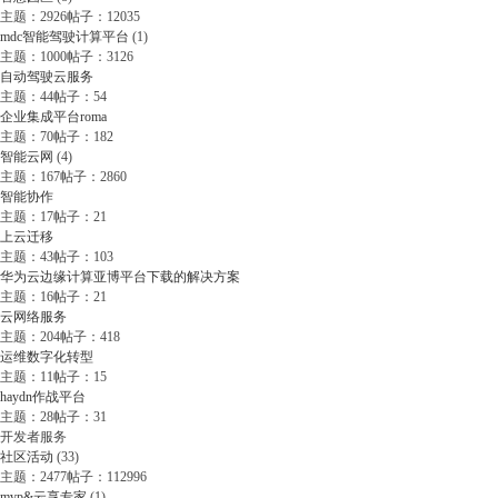
主题：2926
帖子：12035
mdc智能驾驶计算平台
(1)
主题：1000
帖子：3126
自动驾驶云服务
主题：44
帖子：54
企业集成平台roma
主题：70
帖子：182
智能云网
(4)
主题：167
帖子：2860
智能协作
主题：17
帖子：21
上云迁移
主题：43
帖子：103
华为云边缘计算亚博平台下载的解决方案
主题：16
帖子：21
云网络服务
主题：204
帖子：418
运维数字化转型
主题：11
帖子：15
haydn作战平台
主题：28
帖子：31
开发者服务
社区活动
(33)
主题：2477
帖子：112996
mvp&云享专家
(1)