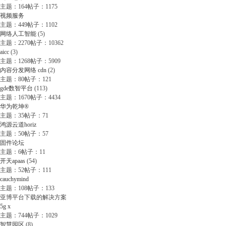
主题：164
帖子：1175
视频服务
主题：449
帖子：1102
网络人工智能
(5)
主题：2270
帖子：10362
aicc
(3)
主题：1268
帖子：5909
内容分发网络 cdn
(2)
主题：80
帖子：121
gde数智平台
(113)
主题：1670
帖子：4434
华为乾坤®
主题：35
帖子：71
鸿源云道horiz
主题：50
帖子：57
固件论坛
主题：6
帖子：11
开天apaas
(54)
主题：52
帖子：111
cauchymind
主题：108
帖子：133
亚博平台下载的解决方案
5g x
主题：744
帖子：1029
智慧园区
(8)