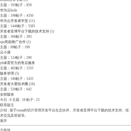
主题：193
帖子：859
华为云hcdz
主题：198
帖子：4350
华为云开发者学堂
(11)
主题：1448
帖子：5585
开发者亚博平台下载的技术支持
(1)
主题：306
帖子：393
cps奖励推广合作
(1)
主题：89
帖子：199
云小课
主题：124
帖子：290
yb体育官方的售后服务
主题：402
帖子：1535
版务管理
(5)
主题：346
帖子：1435
开发者大赛技术圈
(18)
主题：520
帖子：642
全部版块
今日 :
0
主题 :
18
帖子 :
23
联系版主
介绍 :
基于roma的切片管理开发平台生态伙伴、开发者亚博平台下载的技术支持、技
术交流及答疑等。
展开
主版块