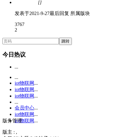
[]
问题处理中
发表于
2021-9-27
最后回复
所属版块
3767
2
跳转
今日热议
...
...
iot物联网
...
iot物联网
...
iot物联网
...
...
会员中心
...
iot物联网
...
iot物联网
...
版务管理
版主 :
,