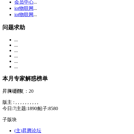
会员中心
...
iot物联网
...
iot物联网
...
问题求助
...
...
...
...
...
...
本月专家解惑榜单
回复：20
昇腾硬件
版主 :
, , , , , , , , , ,
今日:
7
|
主题:
1890
|
帖子:
8580
子版块
(主)
昇腾论坛